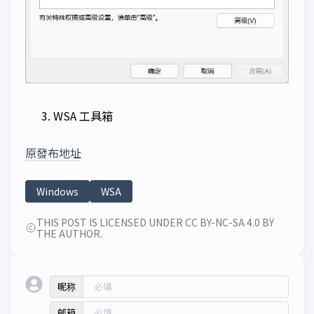
WSA 工具箱
原發布地址
Windows
WSA
THIS POST IS LICENSED UNDER CC BY-NC-SA 4.0 BY
THE AUTHOR.
昵称
邮箱