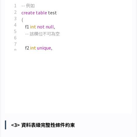
create
table
test
(
f1
int
not
null
,
f2
int
unique
,
f3
int
not
null
unique
,
f4
char
(
5
)
default
'nashi'
)
<3> 資料表級完整性條件約束