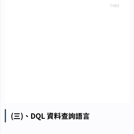
SQL
Copy
update
<
資料表名
>
set
<
欄位名
>
=
<
值運算式
>
[,
···
]
[
where
<
條件運算式
>
]
update
student
set
班號
=
'09058'
where
學號
=
110
update
student
set
班號
=
'09057'
,
性別
=
'女'
where
學號
=
110
and
班號
=
'09058'
(三)、DQL 資料查詢語言
SQL 資料查詢功能是透過 SELECT 語句實現，完整語