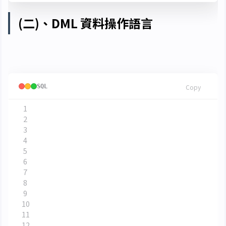
(二)、DML 資料操作語言
以下內容的範例基於這幾張資料表：
SQL
Copy
create
table
student
(
學號
char
(
5
)
not
null
unique
,
姓名
char
(
8
),
性別
char
(
2
),
出生日期
datetime
,
班號
char
(
5
)
)