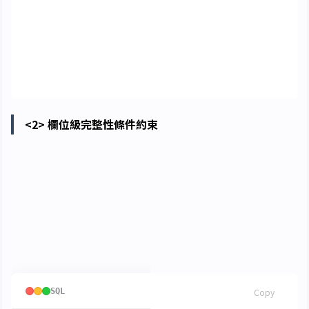
create
table
test
(
f1
char
(
10
),
f2
int
)
<2> 欄位級完整性條件約束
not null: 不可為空值
unique: 唯一
not null unique: 不可為空值且唯一
default: 定義一個預設值
SQL
Copy