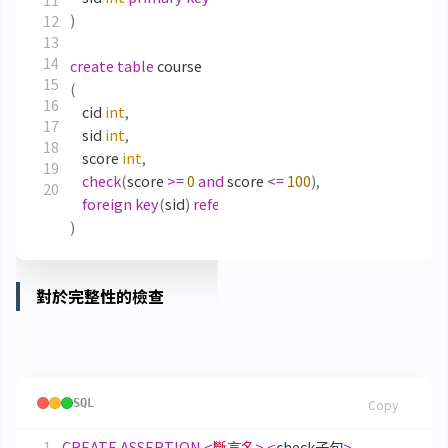
)
create
table
course
(
cid
int
,
sid
int
,
score
int
,
check
(
score
>=
0
and
score
<=
100
),
foreign
key
(
sid
)
references
student
(
sid
)
)
對於完整性的檢查
斷言 (Assertion，一般不主張使用)
SQL
Copy
CREATE
ASSERTION
<
斷言名
>
<
check子句
>