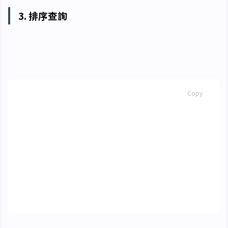
3. 排序查詢
透過使用
子句可以對查詢結果進行排
ORDER BY
序。
SQL
Copy
select
學號
,
姓名
from
student
order
by
學號
select
學號
,
姓名
from
student
order
by
學號
desc