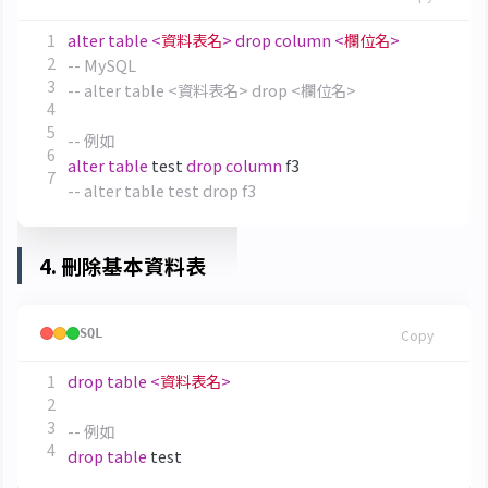
alter
table
<
資料表名
>
drop
column
<
欄位名
>
alter
table
test
drop
column
f3
4. 刪除基本資料表
SQL
Copy
drop
table
<
資料表名
>
drop
table
test