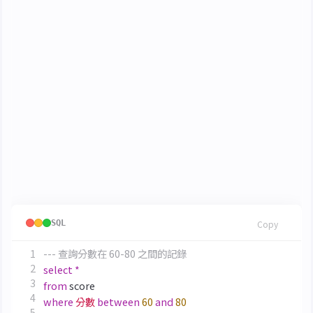
«br /><=
小於
=
小於等於
<>
等於
不等於
邏輯運算
AND
與 (And)
子
OR
或 (Or)
NOT
非 (Not)
<1> 條件運算式的比較運算
SQL
Copy
select
*
from
score
where
分數
between
60
and
80