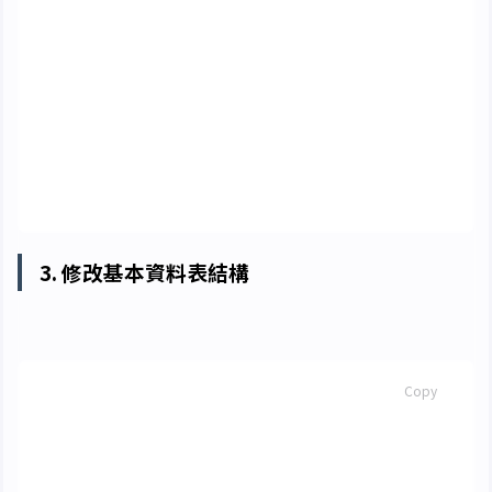
FOR
EACH
{
ROW
|
STATEMENT
}
[
WHEN
<
觸發事件
>
]
<
觸發動作主體
>
DROP
TRIGGER
<
觸發器名
>
ON
<
資料表名
>
3. 修改基本資料表結構
增加一個新欄位
SQL
Copy
alter
table
<
資料表名
>
add
<
欄位名
>
<
類型
>