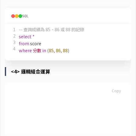
SQL
Copy
select
*
from
score
where
分數
in
(
85
,
86
,
88
)
<4> 邏輯組合運算
SQL
Copy
select
*
from
student
where
班號
=
'09031'
and
性別
=
'女'