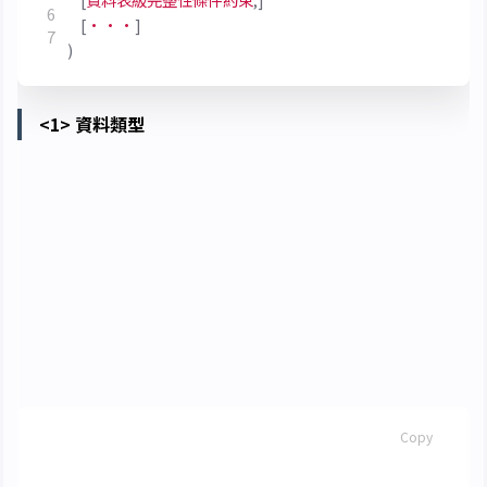
[
···
]
)
<1> 資料類型
/
: 整數
INT
INTEGER
: 浮點數，精度至少為 n 位數字
FLOAT(n)
/
/
NUMERIC(p, d)
DECIMAL(p, d)
: 定點數，由 p 位數字 (不包括正
DEC(p, d)
負號、小數點) 組成，小數點後面有 d 位數字
: 長度為 n 的定長字串
CHAR(n)
DATETIME : 日期時間型
SQL
Copy