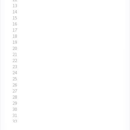
create
table
score
(
學號
char
(
5
),
課程號
char
(
5
),
分數
int
)
create
table
teacher
(
教師編號
char
(
5
)
not
null
unique
,
姓名
char
(
8
),
性別
char
(
2
),
出生日期
datetime
,
職稱
char
(
6
),
系別
char
(
10
)
)
create
table
course
(