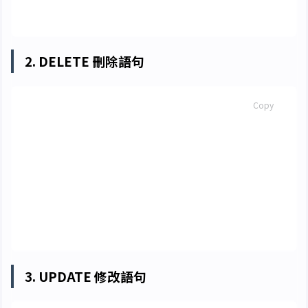
select
111
,
'趙六'
,
'男'
,
'2000-03-19'
,
'09035'
2. DELETE 刪除語句
SQL
Copy
delete
from
<
資料表名
>
[
where
<
條件運算式
>
]
delete
from
student
delete
from
student
where
學號
=
111
3. UPDATE 修改語句