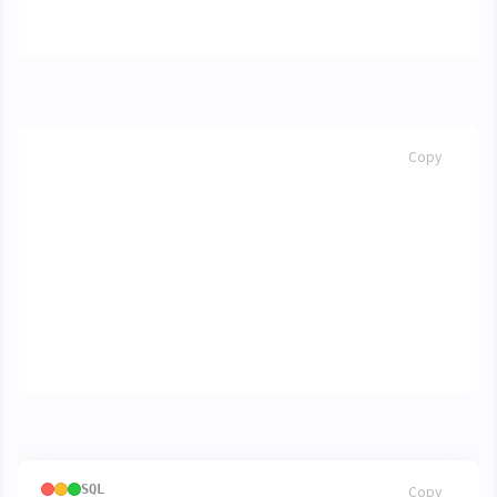
alter
table
test
add
f3
datetime
修改一個欄位
SQL
Copy
alter
table
<
資料表名
>
alter
column
<
欄位名
>
<
新類型
>
alter
table
test
alter
column
f3
float
刪除一個欄位
SQL
Copy