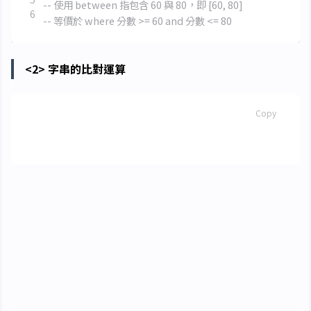
<2> 字串的比對運算
SQL
Copy
where
[
not
]
like
'比對字串'
[
escape
'逸出字元'
]
其中
可以是完整字串，也可以包含萬用
'比對字串'
字元
和
。
%
_
% : 代表任意長度的字元
_ : 代表任意單個字元
<3> 集合的比較運算