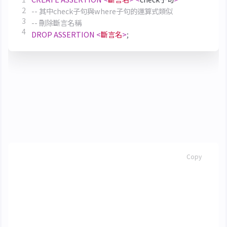
DROP
ASSERTION
<
斷言名
>
;
觸發器 (Trigger)
當對一個資料表進行增、刪、改的時候，對觸發器裡
面的條件進行檢查，如果成立，則執行觸發器裡面的
動作，否則不執行裡面的動作。
SQL
Copy
CREATE
TRIGGER
<
觸發器名
>
{
BEFORE
|
AFTER
}
<
觸發事件
>
ON
<
資料表名
>
REFERERCING
NEW
|
OLD
ROW
AS
<
變數
>