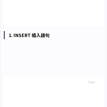
課程號
char
(
5
)
not
null
unique
,
課程名
char
(
20
),
任課教師編號
char
(
5
)
)
1. INSERT 插入語句
向 SQL 的基本資料表中插入資料有兩種方式：直接插
入值組 (Tuple) 或插入一個查詢的結果值。
直接插入值組
SQL
Copy
insert
into
表名
[(
欄位序列
)]
values
(
值組
)[,
···
]
insert
into
表名
[(
欄位序列
)]