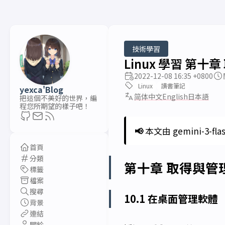
技術學習
Linux 學習 第十
2022-12-08 16:35 +0800
Linux
讀書筆記
yexca'Blog
简体中文
English
日本語
把這個不美好的世界，編
程您所期望的樣子吧！
📢
本文由 gemini-3-fla
首頁
分類
第十章 取得與管
標籤
檔案
搜尋
10.1 在桌面管理軟體
背景
連結
關於