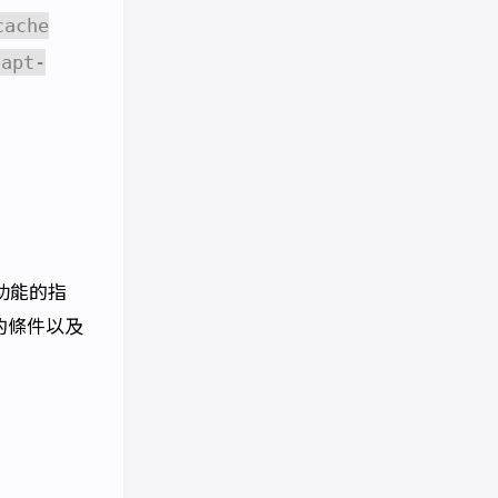
cache
apt-
功能的指
的條件以及