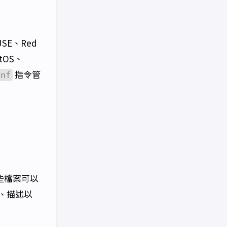
USE、Red
tOS、
指令管
dnf
些檔案可以
、描述以