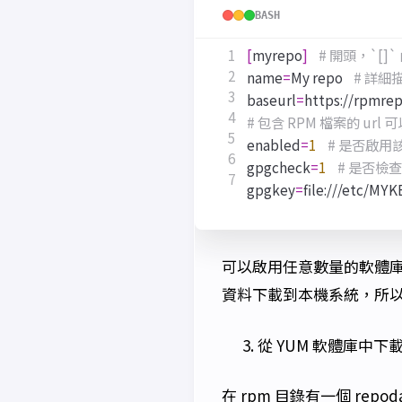
BASH
[
myrepo
]
# 開頭，`[]
name
=
My repo    
# 詳細
baseurl
=
https://rpmrepo
# 包含 RPM 檔案的 url 可以是 h
enabled
=
1
# 是否啟
gpgcheck
=
1
# 是否檢
gpgkey
=
file:///etc/MYKEY
可以啟用任意數量的軟體庫
資料下載到本機系統，所
從 YUM 軟體庫中下
在 rpm 目錄有一個 repo