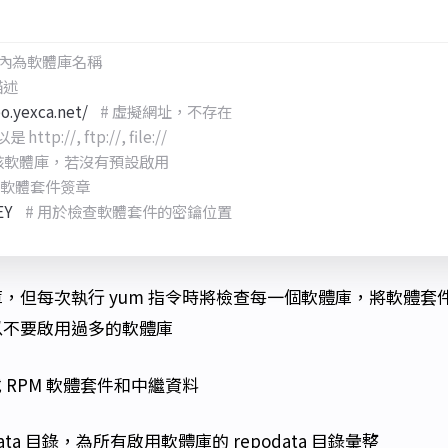
` 內為軟體庫名稱
描述
.yexca.net/    
# 虛擬網址，不存在
ttp://, ftp://, file://
用該軟體庫，若沒有預設啟用
查軟體套件簽章
    
# 用於檢查軟體套件的密鑰位置
，但每次執行 yum 指令時將檢查每一個軟體庫，將軟體套
以不要啟用過多的軟體庫
載 RPM 軟體套件和中繼資料
data 目錄，為所有啟用軟體庫的 repodata 目錄彙整