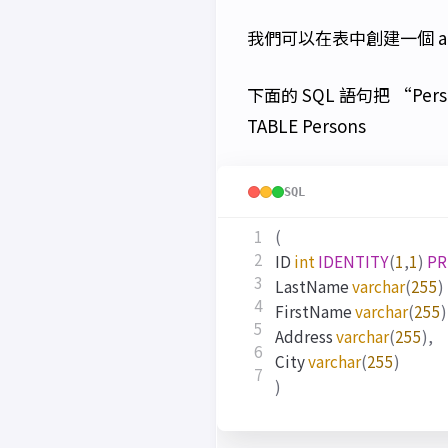
我們可以在表中創建一個 auto
下面的 SQL 語句把 “Pers
TABLE Persons
SQL
(
ID
int
IDENTITY
(
1
,
1
)
PR
LastName
varchar
(
255
)
FirstName
varchar
(
255
)
Address
varchar
(
255
),
City
varchar
(
255
)
)