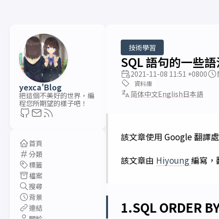
技術學習
SQL 語句的一些語法細
2021-11-08 11:51 +0800
資料庫
yexca'Blog
简体中文
English
日本語
把這個不美好的世界，編
程您所期望的樣子吧！
該文章使用 Google 翻譯
首頁
分類
該文章由
Hiyoung
編寫，翻
標籤
檔案
搜尋
背景
1.SQL ORDER 
連結
關於