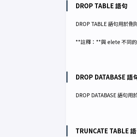
DROP TABLE 語句
DROP TABLE 語句用於
**註釋：**與 elete 不
DROP DATABASE 語
DROP DATABASE 語
TRUNCATE TABLE 