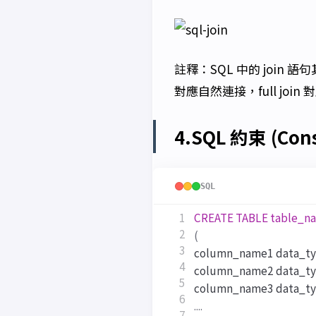
註釋：SQL 中的 join 語句其
對應自然連接，full join
4.SQL 約束 (Cons
SQL
CREATE
TABLE
table_n
(
column_name1
data_t
column_name2
data_t
column_name3
data_t
....