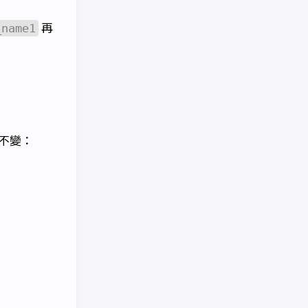
再
_name1
不變：