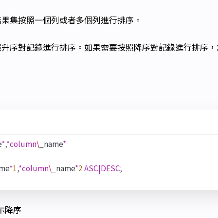
於對結果集按照一個列或者多個列進行排序。
默認按照升序對記錄進行排序。如果需要按照降序對記錄進行排序
e
*
,
*
column
\
_name
*
me
*
1
,
*
column
\
_name
*
2
ASC
|
DESC
;
表示降序