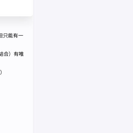
束但只能有一
的結合）有唯
鍵）