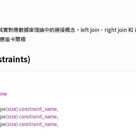
實對應數據庫理論中的連接概念，left join、right join 和 inn
 對應笛卡爾積
traints)
ame
ype
(
size
)
constraint_name
,
ype
(
size
)
constraint_name
,
ype
(
size
)
constraint_name
,