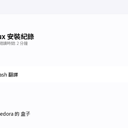
nux 安裝紀錄
閱讀時間: 2 分鐘
lash 翻譯
dora 的
盒子