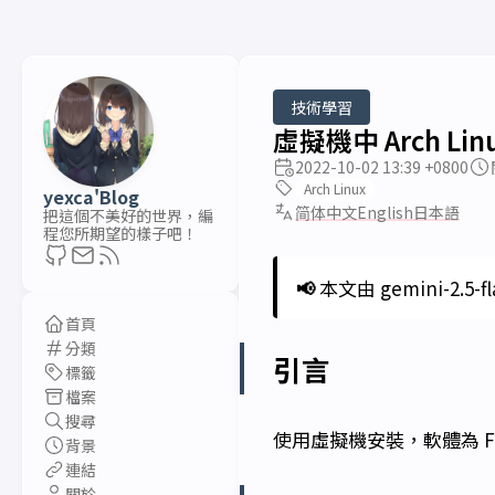
技術學習
虛擬機中 Arch Li
2022-10-02 13:39 +0800
Arch Linux
yexca'Blog
简体中文
English
日本語
把這個不美好的世界，編
程您所期望的樣子吧！
📢
本文由 gemini-2.5-f
首頁
分類
引言
標籤
檔案
搜尋
使用虛擬機安裝，軟體為 Fe
背景
連結
關於