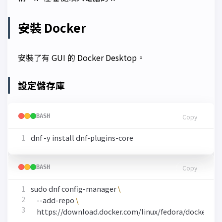
安裝 Docker
安裝了有 GUI 的 Docker Desktop。
設定儲存庫
BASH
Copy
BASH
Copy
sudo dnf config-manager 
    --add-repo 