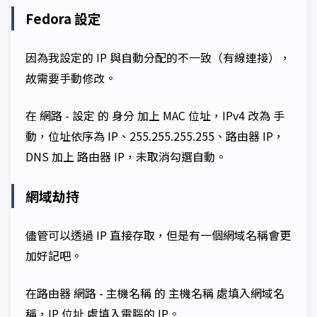
Fedora 設定
因為我設定的 IP 與自動分配的不一致（有線連接），
故需要手動修改。
在
網路 - 設定
的
身分
加上
MAC 位址
，
IPv4
改為
手
動
，位址依序為
IP、255.255.255.255、路由器 IP
，
DNS
加上
路由器 IP
，未取消勾選自動。
網域劫持
儘管可以透過 IP 直接存取，但是有一個網域名稱會更
加好記吧。
在路由器
網路 - 主機名稱
的
主機名稱
處填入網域名
稱，
IP 位址
處填入電腦的 IP。