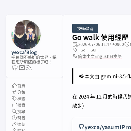
技術學習
Go walk 使用經歷
2026-07-06 11:47 +0900
Go
GUI
yexca'Blog
简体中文
English
日本語
把這個不美好的世界，編
程您所期望的樣子吧！
📢
本文由 gemini-3.5-f
首頁
分類
在 2024 年 12 月的時候
標籤
散步)
檔案
搜尋
背景
連結
yexca/yasumiPro
關於