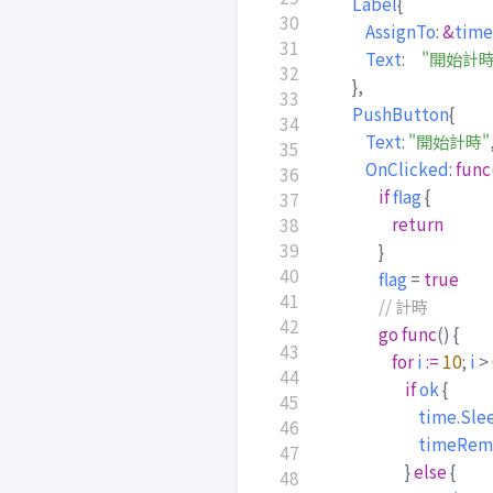
Label
{
AssignTo
:
&
tim
Text
:
"開始計時 
},
PushButton
{
Text
:
"開始計時"
OnClicked
:
func
if
flag
{
return
}
flag
=
true
go
func
()
{
for
i
:=
10
;
i
>
if
ok
{
time
.
Sle
timeRem
}
else
{