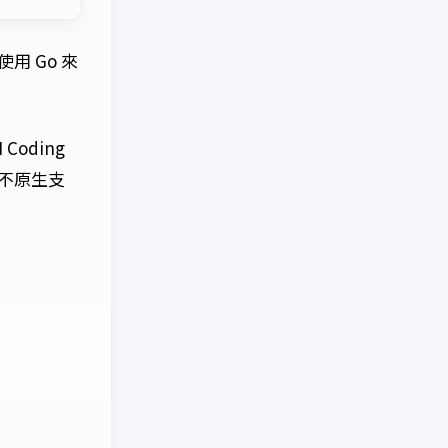
 Go 來
oding
不原生支