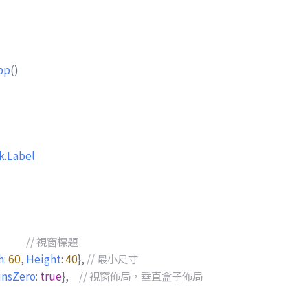
pp
()
k
.
Label
h
:
60
,
Height
:
40
},
insZero
:
true
},