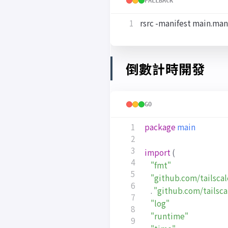
FALLBACK
倒數計時開發
GO
package
main
import
(
"fmt"
"github.com/tailsca
.
"github.com/tailsca
"log"
"runtime"