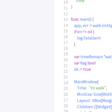
"time"
)
func
main
()
{
app
,
err
:=
walk
.
InitA
if
err
!=
nil
{
log
.
Fatal
(
err
)
}
var
timeRemain
*
wal
var
flag
bool
ok
:=
true
MainWindow
{
Title
:
"Hi walk"
,
MinSize
:
Size
{
Widt
Layout
:
VBox
{
Marg
Children
:
[]
Widget
{