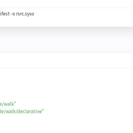
le/walk"
le/walk/declarative"