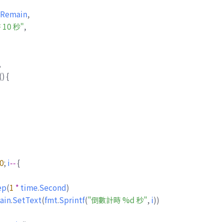
eRemain
,
10 秒"
,
,
()
{
0
;
i
--
{
ep
(
1
*
time
.
Second
)
ain
.
SetText
(
fmt
.
Sprintf
(
"倒數計時 %d 秒"
,
i
))