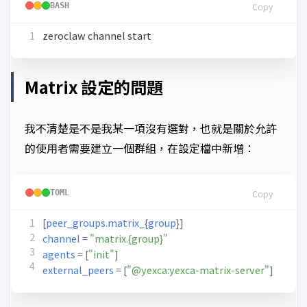
BASH
Copy
Matrix 設定的問題
我不清楚是不是我某一項沒有選對，也就是關於允許
的使用者需要建立一個群組，在設定檔中新增：
TOML
Copy
[
peer_groups
.
matrix_
{
group
}]
channel
=
"matrix.{group}"
agents
=
[
"init"
]
external_peers
=
[
"@yexca:yexca-matrix-server"
]