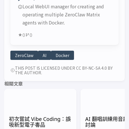
Local WebUI manager for creating and
operating multiple ZeroClaw Matrix
agents with Docker.
0
0
ZeroClaw
AI
Docker
THIS POST IS LICENSED UNDER CC BY-NC-SA 4.0 BY
THE AUTHOR.
相關文章
初次嘗試 Vibe Coding：誤
AI 翻唱訓練用音
吸新型電子毒品
討論