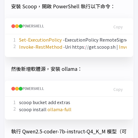
安裝 Scoop，開啟 PowerShell 執行以下命令：
POWERSHELL
Copy
Set-ExecutionPolicy
-ExecutionPolicy
RemoteSigned
-S
Invoke-RestMethod
-Uri
https
:
//
get
.
scoop
.
sh
|
Invoke-E
然後新增軟體源，安裝 ollama：
POWERSHELL
Copy
scoop
bucket
add
extras
scoop
install
ollama-full
執行 Qwen2.5-coder-7b-instruct-Q4_K_M 模型（可