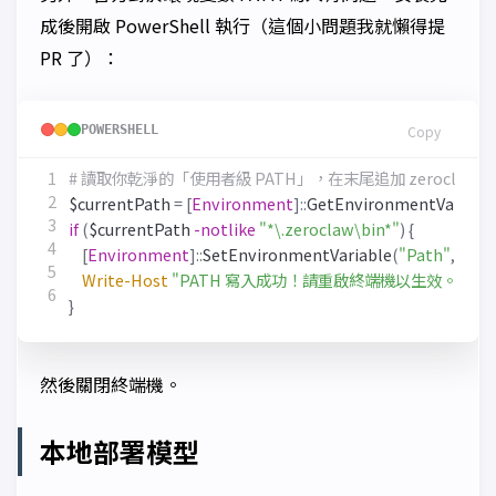
成後開啟 PowerShell 執行（這個小問題我就懶得提
PR 了）：
POWERSHELL
Copy
# 讀取你乾淨的「使用者級 PATH」，在末尾追加 zerocla
$currentPath
=
[
Environment
]::
GetEnvironmentVariabl
if
(
$currentPath
-notlike
"*\.zeroclaw\bin*"
)
{
[
Environment
]::
SetEnvironmentVariable
(
"Path"
,
$cur
Write-Host
"PATH 寫入成功！請重啟終端機以生效。"
-Fo
}
然後關閉終端機。
本地部署模型