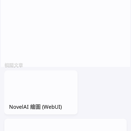
格不就是用來記錄這些的嘛
Roformer
RVC
Applio
AI
THIS POST IS LICENSED UNDER CC BY-NC-SA 4.0 BY
THE AUTHOR.
最後更新 2026-05-23 17:50 +0900
相關文章
NovelAI 繪圖 (WebUI)