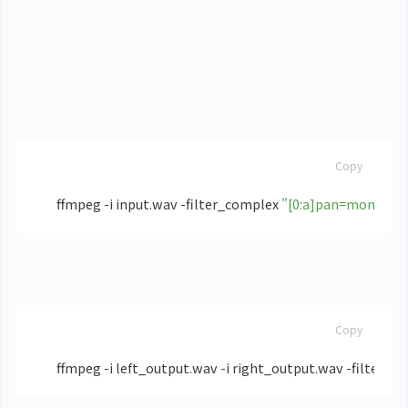
Applio 只能輸出單聲道，所以輸入立體聲音訊的處理
效果超級奇怪，這裡使用先分離聲道、推理，然後再
合併的方法
使用
分離聲道
ffmpeg
BASH
Copy
ffmpeg -i input.wav -filter_complex 
"[0:a]pan=mono|c0=
分別進行推理後，合併為立體聲
BASH
Copy
ffmpeg -i left_output.wav -i right_output.wav -filter_c