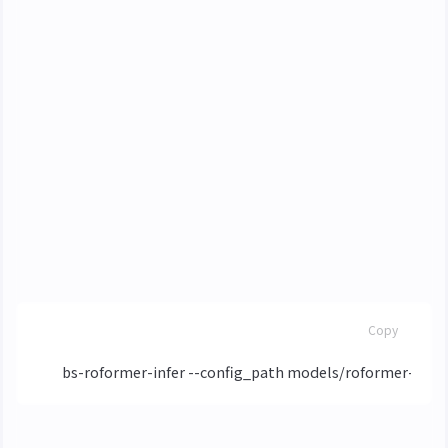
batch_size: 依顯示記憶體選擇，顯示記憶體越
大填越大，例如 16G 顯示記憶體填寫 16
dim_t: 請勿修改，這是模型訓練的時間域維度
chunk_size: 下載的設定缺少該項，按照上例新
增並填入
352768
num_overlap: 依顯示記憶體選擇 2-10
normalize: 保持 false
開始推理
BASH
Copy
推理完成後將副檔名為
的檔案放入
_vocals.wav