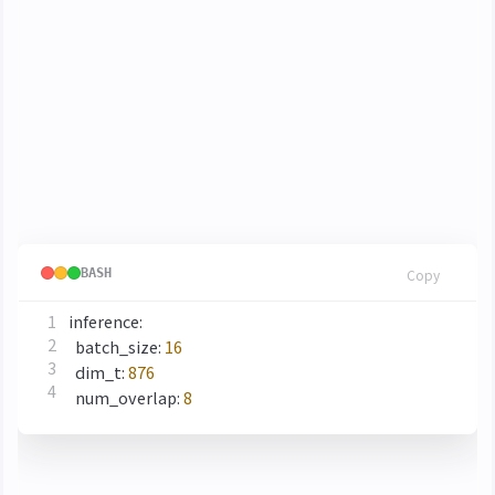
將 Vocals 檔案放入第三步的輸入資料夾
step3_input
<3> 空間淨化
使用
去除人聲裡的殘
BS-Roformer-De-Reverb
響，可以調整
設定
yaml
BASH
Copy
  batch_size: 
16
  dim_t: 
876
  num_overlap: 
8
其中
不要修改，另外兩項依顯示記憶體修改
dim_t