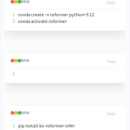
BASH
Copy
conda create -n roformer 
python
=
安裝 PyTorch
BASH
Copy
安裝
openmirlab/bs-roformer-infer
BASH
Copy