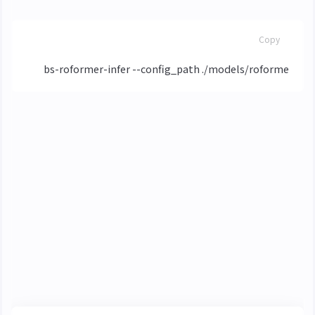
BASH
Copy
變聲
使用 Applio 進行變聲處理 (RVC 架構)
專案地址：
IAHispano/Applio
安裝
安裝非常方便，複製 (git clone) 原始碼