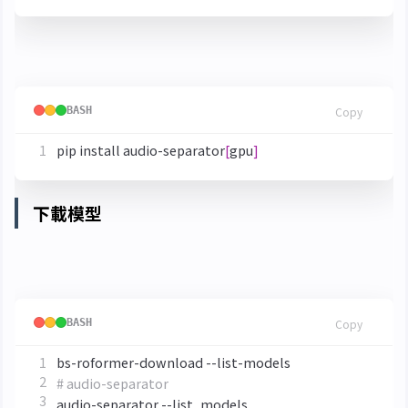
安裝
nomadkaraoke/python-audio-separator
BASH
Copy
pip install audio-separator
[
gpu
]
下載模型
使用指令查看目前可用模型
BASH
Copy
# audio-separator