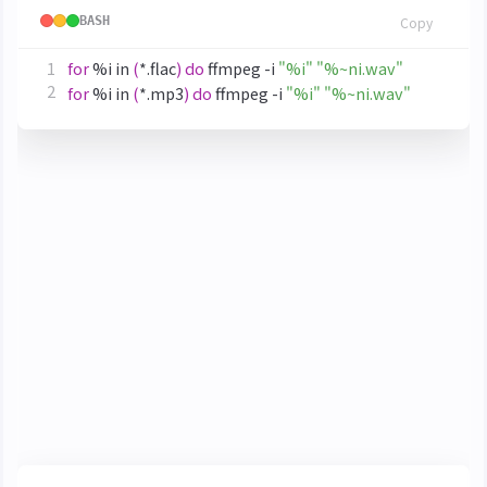
BASH
Copy
for
 %i in 
(
*.flac
)
do
 ffmpeg -i 
"%i"
"%~ni.wav"
for
 %i in 
(
*.mp3
)
do
 ffmpeg -i 
"%i"
"%~ni.wav"
但就算是從有損格式轉換為無損格式，也並不是說歌
曲變成無損的了，建議直接使用從實體專輯擷取出的
wav 音訊
擷取乾聲
建置環境
首先安裝 MiniConda。建立環境並啟用