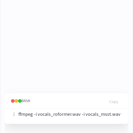
第二步輸入資料夾
step2_input
(optional) 與 MSST 混合取得更好的效果
一般情況下單獨使用任何一種的效果已經夠用，不過
如果追求極致的話，可以使用 MSST-BSRNN 跑一遍
得到人聲
，然後將其與
vocals_msst.wav
Roformer 跑出的人聲
vocals_roformer.wav
進行雙軌融合，然後使用該檔案進行接下來的步驟，
可以直接使用
進行融合
ffmpeg
BASH
Copy
ffmpeg -i vocals_roformer.wav -i vocals_msst.wav -filt