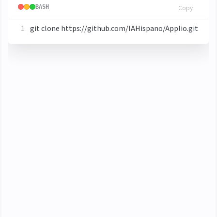
BASH
Copy
進入根目錄執行
即可開始安裝
run-install.bat
安裝完成後執行
即可啟動
run-applio.bat
訓練模型
選擇 Training 標籤頁，在 Model Settings 新增一個
Model Name
然後在 Preprocess (預處理) 模組建立一個新的資料
集並上傳一些乾聲，上傳完成後點擊
Preprocess
Dataset