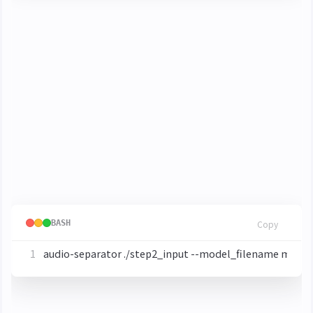
其中部分參數解釋
: 關閉動態自適應包絡，防止聲
normalize=0
音細節和音量產生突變
: 無損輸出
-c:a pcm_s16le
<2> 人聲純化
擷取和聲使用的模型因為架構不同需要
audio-
，該工具執行時會自動下載
separator
BASH
Copy
推理完成後 Vocals 是主唱，Instrumental 為和聲，