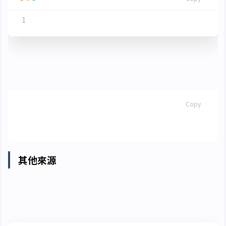
ffmpeg -f concat -safe 
0
關於精準擷取一個片段，例如從 10min 開始擷取
15min 的話
BASH
Copy
其他來源
對於其他來源的
等格式的音樂，可以
flac, mp3
使用 ffmpeg 轉換格式以進行推理