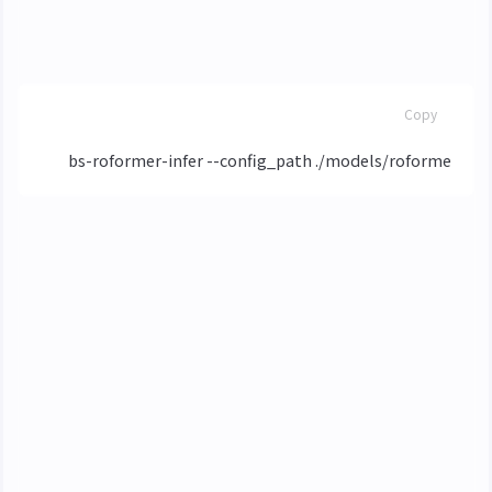
開始推理
BASH
Copy
推理完成後獲得副檔名為
的檔案
_noreverb.wav
即為乾聲
(optional) 分離男女聲
如果有男女合唱的話，可以先使用
BS Roformer
將聲音分
| Chorus Male-Female by Sucial
離後擷取 (該模型可以去
Sucial/Chorus_Male_Female_BS_Roformer
下載)