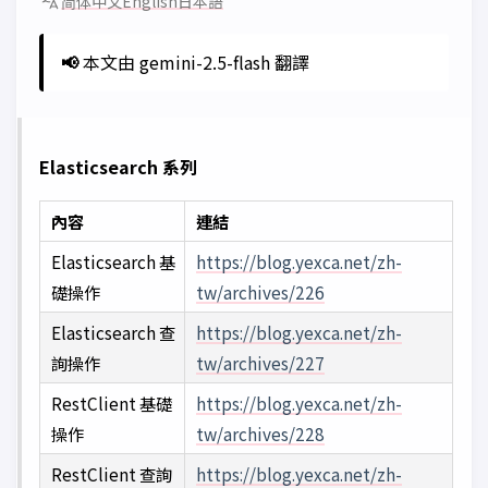
简体中文
English
日本語
📢
本文由 gemini-2.5-flash 翻譯
Elasticsearch 系列
內容
連結
Elasticsearch 基
https://blog.yexca.net/zh-
礎操作
tw/archives/226
Elasticsearch 查
https://blog.yexca.net/zh-
詢操作
tw/archives/227
RestClient 基礎
https://blog.yexca.net/zh-
操作
tw/archives/228
RestClient 查詢
https://blog.yexca.net/zh-