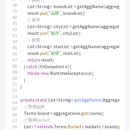
List
<
String
>
brandList
=
getAggName
(
aggregatio
result
.
put
(
"品牌"
,
brandList
);
// 城市
List
<
String
>
cityList
=
getAggName
(
aggregations
,
result
.
put
(
"城市"
,
cityList
);
// 星級
List
<
String
>
starList
=
getAggName
(
aggregations
,
result
.
put
(
"星級"
,
starList
);
return
result
;
}
catch
(
IOException
e
)
{
throw
new
RuntimeException
(
e
);
}
}
private
static
List
<
String
>
getAggName
(
Aggregation
// 取得品牌
Terms
brand
=
aggregations
.
get
(
name
);
// 取得bucket
List
<?
extends
Terms
.
Bucket
>
buckets
=
brand
.
getBu