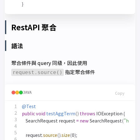
}
RestAPI 聚合
語法
聚合條件與 query 同級，因此使用
指定聚合條件
request.source()
JAVA
Copy
@Test
public
void
testAggTerm
()
throws
IOException
{
SearchRequest
request
=
new
SearchRequest
(
"hotel
request
.
source
().
size
(
0
);