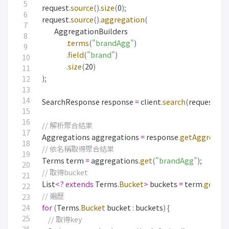
request
.
source
().
size
(
0
);
request
.
source
().
aggregation
(
AggregationBuilders
.
terms
(
"brandAgg"
)
.
field
(
"brand"
)
.
size
(
20
)
);
SearchResponse
response
=
client
.
search
(
request
,
Re
// 解析聚合結果
Aggregations
aggregations
=
response
.
getAggregati
// 依名稱取得聚合結果
Terms
term
=
aggregations
.
get
(
"brandAgg"
);
// 取得bucket
List
<?
extends
Terms
.
Bucket
>
buckets
=
term
.
getBuc
// 遍歷
for
(
Terms
.
Bucket
bucket
:
buckets
)
{
// 取得key