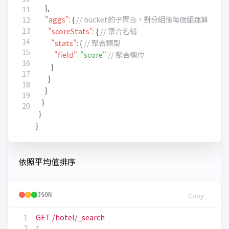
},
"aggs"
:
{
"scoreStats"
:
{
"stats"
:
{
"field"
:
"score"
}
}
}
}
}
}
依照平均值排序
JSON
Copy
GET
/hotel/_search
{