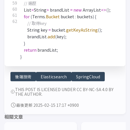
// 遍歷
List
<
String
>
brandList
=
new
ArrayList
<>
();
for
(
Terms
.
Bucket
bucket
:
buckets
)
{
// 取得key
String
key
=
bucket
.
getKeyAsString
();
brandList
.
add
(
key
);
}
return
brandList
;
}
後端技術
Elasticsearch
SpringCloud
THIS POST IS LICENSED UNDER CC BY-NC-SA 4.0 BY
THE AUTHOR.
最後更新 2025-02-15 17:17 +0900
相關文章