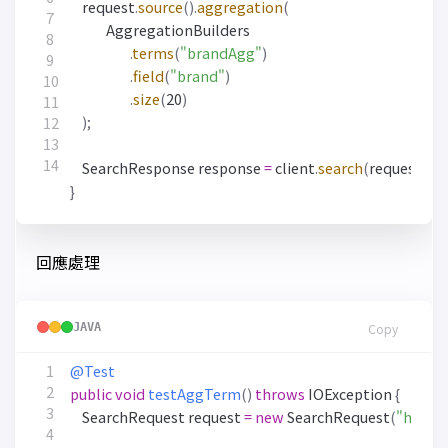
request
.
source
().
aggregation
(
AggregationBuilders
.
terms
(
"brandAgg"
)
.
field
(
"brand"
)
.
size
(
20
)
);
SearchResponse
response
=
client
.
search
(
request
,
Re
}
回應處理
JAVA
Copy
@Test
public
void
testAggTerm
()
throws
IOException
{
SearchRequest
request
=
new
SearchRequest
(
"hotel