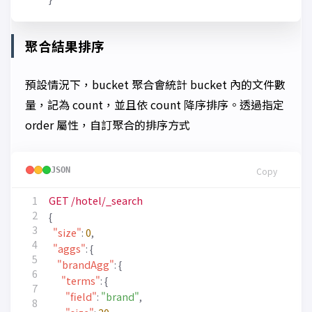
聚合結果排序
預設情況下，bucket 聚合會統計 bucket 內的文件數
量，記為 count，並且依 count 降序排序。透過指定
order 屬性，自訂聚合的排序方式
JSON
Copy
GET
/hotel/_search
{
"size"
:
0
,
"aggs"
:
{
"brandAgg"
:
{
"terms"
:
{
"field"
:
"brand"
,