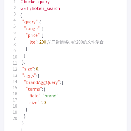
#
bucket
query
GET
/hotel/_search
{
"query"
:
{
"range"
:
{
"price"
:
{
"lte"
:
200
}
}
},
"size"
:
0
,
"aggs"
:
{
"brandAggQuery"
:
{
"terms"
:
{
"field"
:
"brand"
,
"size"
:
20
}
}
}
}