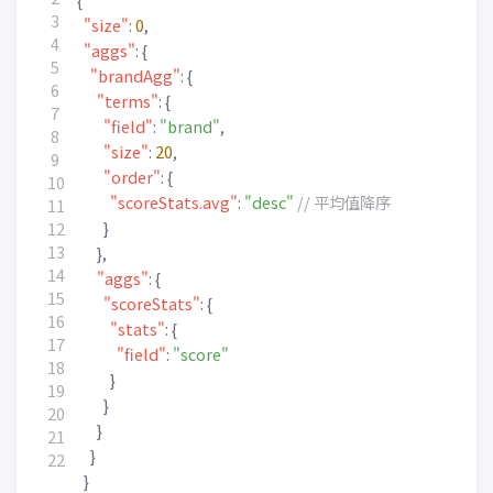
"size"
:
0
,
"aggs"
:
{
"brandAgg"
:
{
"terms"
:
{
"field"
:
"brand"
,
"size"
:
20
,
"order"
:
{
"scoreStats.avg"
:
"desc"
}
},
"aggs"
:
{
"scoreStats"
:
{
"stats"
:
{
"field"
:
"score"
}
}
}
}
}