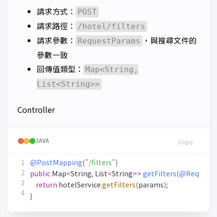
請求方式：
POST
請求路徑：
/hotel/filters
請求參數：
，與搜尋文件的
RequestParams
參數一致
回傳值類型：
Map<String,
List<String>>
Controller
JAVA
Copy
@PostMapping
(
"/filters"
)
public
Map
<
String
,
List
<
String
>>
getFilters
(
@Request
return
hotelService
.
getFilters
(
params
);
}