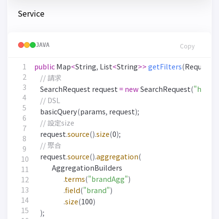
Service
JAVA
Copy
public
Map
<
String
,
List
<
String
>>
getFilters
(
RequestP
// 請求
SearchRequest
request
=
new
SearchRequest
(
"hotel
// DSL
basicQuery
(
params
,
request
);
// 設定size
request
.
source
().
size
(
0
);
// 聚合
request
.
source
().
aggregation
(
AggregationBuilders
.
terms
(
"brandAgg"
)
.
field
(
"brand"
)
.
size
(
100
)
);