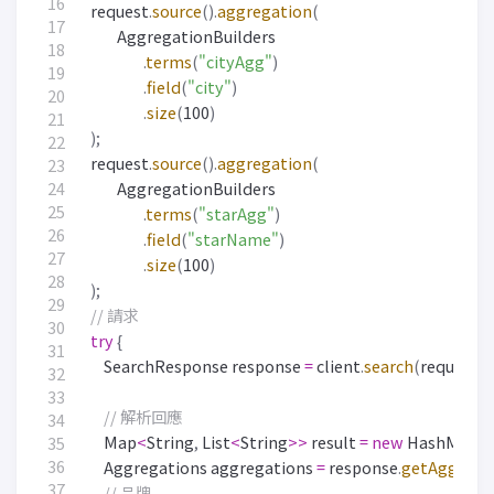
request
.
source
().
aggregation
(
AggregationBuilders
.
terms
(
"cityAgg"
)
.
field
(
"city"
)
.
size
(
100
)
);
request
.
source
().
aggregation
(
AggregationBuilders
.
terms
(
"starAgg"
)
.
field
(
"starName"
)
.
size
(
100
)
);
// 請求
try
{
SearchResponse
response
=
client
.
search
(
request
,
// 解析回應
Map
<
String
,
List
<
String
>>
result
=
new
HashMap
<
Aggregations
aggregations
=
response
.
getAggrega
// 品牌