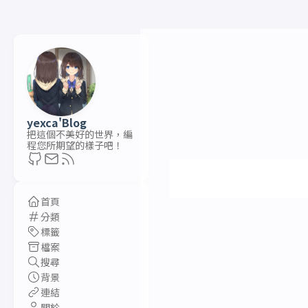
技術學習
SpringAMQP
2025-01-15 17:03 +0900
後端技術
SpringCloud
yexca'Blog
简体中文
English
日本語
把這個不美好的世界，編
程您所期望的樣子吧！
📢
本文由 gemini-3-pr
首頁
分類
初識 MQ
標籤
檔案
搜尋
同步調用
背景
連結
關於