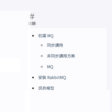
目錄
初識 MQ
同步調用
非同步調用方案
MQ
安裝 RabbitMQ
訊息模型
Hello World
SpringAMQP