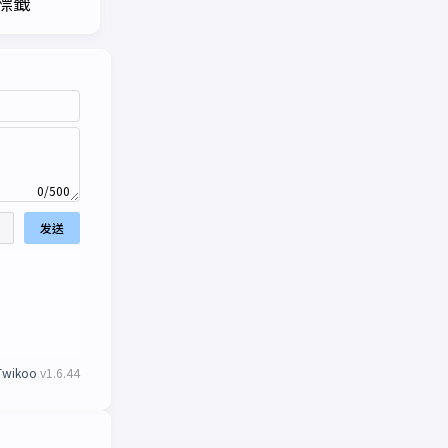
體標籤
GoLang 反射
GoL
0/500
发送
Twikoo
v1.6.44