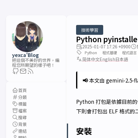
技術學習
Python pyinstall
2025-01-07 17:26 +0900
Python
程式基礎
程式語言
yexca'Blog
简体中文
English
日本語
把這個不美好的世界，編
程您所期望的樣子吧！
📢
本文由 gemini-2.5-f
首頁
分類
Python 打包是依據目前的
標籤
下則會打包出 ELF 格式
檔案
搜尋
背景
安裝
連結
關於