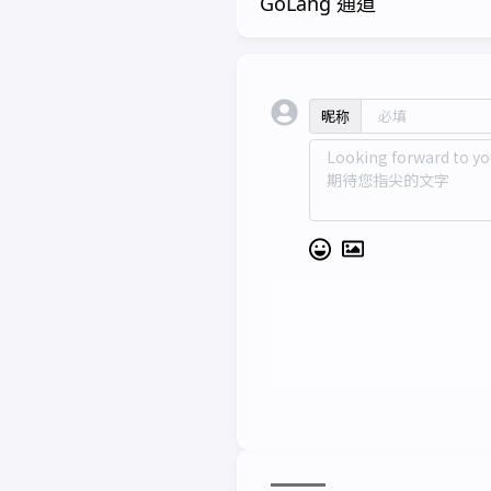
GoLang 通道
昵称