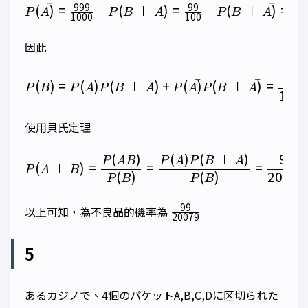
ˉ
ˉ
999
99
1
(
)
=
(
∣
)
=
(
∣
)
=
\begin{matrix} P(\bar{A}
P
A
P
B
A
P
B
A
1000
100
5
因此
200
P(B)=P(A)P(B\mid A)+P(\
ˉ
ˉ
(
)
=
(
)
(
∣
)
+
(
)
(
∣
)
=
P
B
P
A
P
B
A
P
A
P
B
A
100
使用貝氏定理
(
)
(
)
(
∣
)
99
P(A\mid B)=\frac{P(AB)}{
P
A
B
P
A
P
B
A
(
∣
)
=
=
=
P
A
B
(
)
(
)
20079
P
B
P
B
\frac{99}
99
以上可知，為不良品的機率為
20079
{20079}
5
あるカジノで、4個のパケットA,B,C,Dに区切られた