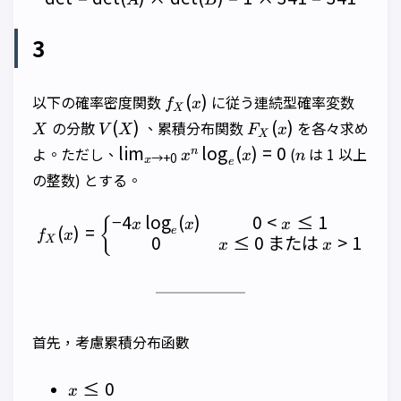
3
f_X(x)
X
(
)
以下の確率密度関数
に従う連続型確率変数
f
x
X
V(X)
F_X(x)
(
)
(
)
の分散
、累積分布関数
を各々求め
X
V
X
F
x
X
\lim_{x \to
n
l
i
m
l
o
g
(
)
=
0
よ。ただし、
(
は 1 以上
n
x
x
n
→
+
0
x
e
+0}x^n\log_e(x)=0
の整数) とする。
−
4
l
o
g
(
)
0
<
≤
1
f_X(x)=\left \{ \begin{mat
{
x
x
x
(
)
=
e
f
x
0
≤
0
または
>
1
X
x
x
首先，考慮累積分布函數
x
≤
0
x