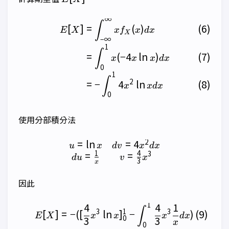
∞
\begin{align} E[X] &= \in
∫
[
]
=
(
)
E
X
x
f
x
d
x
X
−
∞
1
∫
=
(
−
4
l
n
)
x
x
x
d
x
0
1
∫
2
=
−
4
l
n
x
x
d
x
0
使用分部積分法
2
=
l
n
=
4
\begin{matrix} u=\ln x & 
u
x
d
v
x
d
x
1
4
3
=
=
d
u
v
x
3
x
因此
1
4
4
1
\begin{align} E[X] &= -([
∫
3
1
3
[
]
=
−
([
l
n
]
−
)
E
X
x
x
x
d
x
0
3
3
x
0