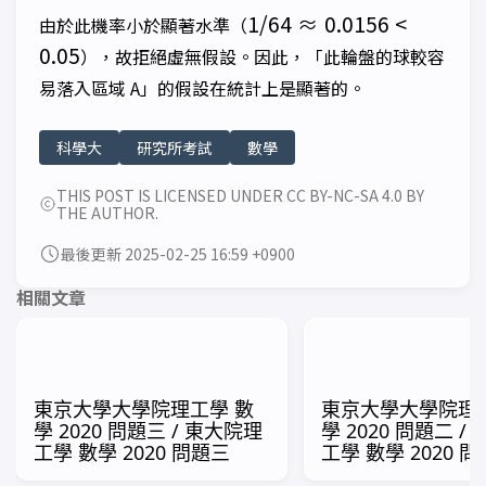
1/64
1/64
≈
0.0156
<
由於此機率小於顯著水準（
\approx
0.05
），故拒絕虛無假設。因此，「此輪盤的球較容
0.0156
易落入區域 A」的假設在統計上是顯著的。
< 0.05
科學大
研究所考試
數學
THIS POST IS LICENSED UNDER CC BY-NC-SA 4.0 BY
THE AUTHOR.
最後更新 2025-02-25 16:59 +0900
相關文章
東京大學大學院理工學 數
東京大學大學院理
學 2020 問題三 / 東大院理
學 2020 問題二 /
工學 數學 2020 問題三
工學 數學 2020 