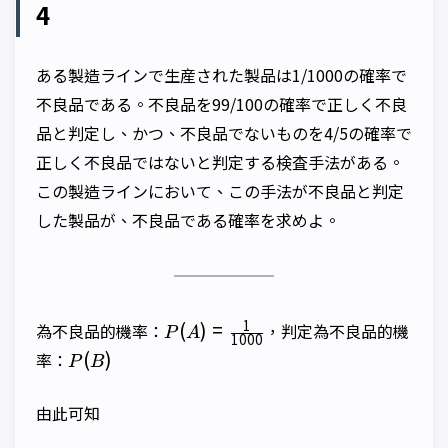
4
ある製造ラインで生産された製品は1/1000の確率で
不良品である。不良品を99/100の確率で正しく不良
品と判定し、かつ、不良品でないものを4/5の確率で
正しく不良品ではないと判定する検査手法がある。
この製造ラインにおいて、この手法が不良品と判定
した製品が、不良品である確率を求めよ。
P(A)=\frac{1}
1
(
)
=
為不良品的機率：
，判定為不良品的機
P
A
1000
{1000}
P(B)
(
)
率：
P
B
由此可知