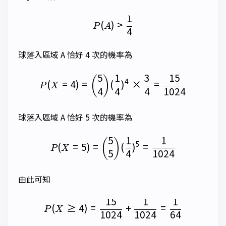
1
P(A)\gt \frac{1}{4}
(
)
>
P
A
4
球落入區域 A 恰好 4 次的機率為
5
1
3
15
P(X=4)=\binom{5}{4} (\fra
(
)
4
(
=
4
)
=
(
)
×
=
P
X
4
4
4
1024
球落入區域 A 恰好 5 次的機率為
5
1
1
P(X=5)=\binom{5}{5} (\fr
(
)
5
(
=
5
)
=
(
)
=
P
X
5
4
1024
由此可知
15
1
1
P(X\ge 4)=\frac{15}{1024}
(
≥
4
)
=
+
=
P
X
1024
1024
64