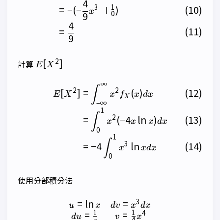
4
3
1
=
−
(
−
∣
)
x
0
9
4
=
9
E[X^2]
2
[
]
計算
E
X
∞
\begin{align} E[X^2] &= \
∫
2
2
[
]
=
(
)
E
X
x
f
x
d
x
X
−
∞
1
∫
2
=
(
−
4
l
n
)
x
x
x
d
x
0
1
∫
3
=
−
4
l
n
x
x
d
x
0
使用分部積分法
3
=
l
n
=
\begin{matrix} u=\ln x & 
u
x
d
v
x
d
x
1
1
4
=
=
d
u
v
x
4