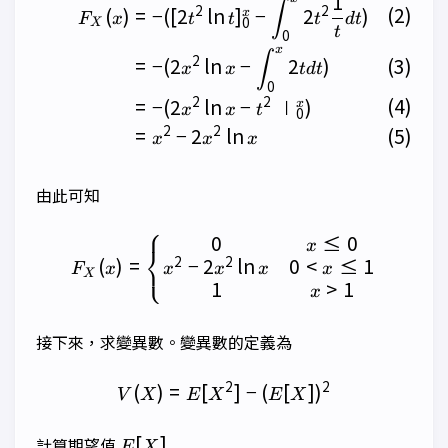
1
\begin{align} F_X(x) &=-( 
∫
2
2
(
)
=
−
([
2
l
n
]
−
2
)
x
F
x
t
t
t
d
t
0
X
t
0
x
∫
2
=
−
(
2
l
n
−
2
)
x
x
t
d
t
0
2
2
=
−
(
2
l
n
−
∣
)
x
x
x
t
0
2
2
=
−
2
l
n
x
x
x
由此可知
⎧
0
≤
0
F_X(x)= \left \{ \begin{mat
x
⎨
2
2
−
2
l
n
0
<
≤
1
(
)
=
⎩
x
x
x
x
F
x
X
1
>
1
x
接下來，求變異數。變異數的定義為
2
2
(
)
=
[
V(X)=E[X^2] - (E[X])^2
]
−
(
[
]
)
V
X
E
X
E
X
E[X]
[
]
計算期望值
E
X