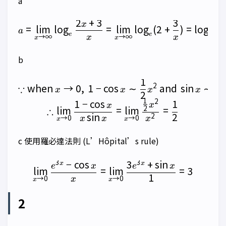
a
2
+
3
3
a=\lim_{x \to \infty}\log
x
=
l
i
m
l
o
g
=
l
i
m
l
o
g
(
2
+
)
=
l
o
g
2
a
e
e
e
→
∞
→
∞
x
x
x
x
b
1
\because \text{when } x \t
2
when
→
0
,
1
−
c
o
s
∼
and
s
i
n
∼
∵
x
x
x
x
x
2
1
2
1
−
c
o
s
1
x
x
2
l
i
m
=
l
i
m
=
∴
s
i
n
2
2
→
0
→
0
x
x
x
x
x
c 使用羅必達法則 (L’Hôpital’s rule)
3
3
−
c
o
s
3
+
s
i
n
\lim_{x\to 0}\frac{e^{3x}
x
x
e
x
e
x
l
i
m
=
l
i
m
=
3
1
→
0
→
0
x
x
x
2