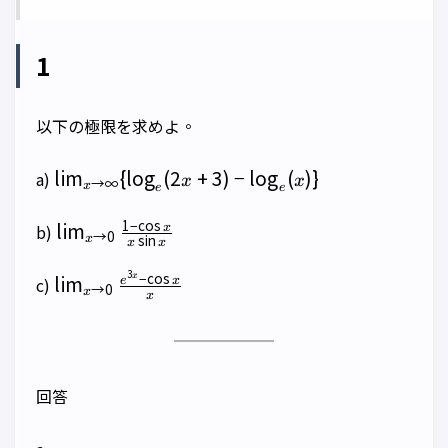
1
以下の極限を求めよ。
\lim_{x\to\infty}\
l
i
m
{
l
o
g
(
2
+
3
)
−
l
o
g
(
)}
a)
x
x
→
∞
x
e
e
{ \log_e(2x+3)-
\log_e(x) \}
\lim_{x\to
1
−
c
o
s
l
i
m
b)
x
→
0
s
i
n
x
x
x
0}\frac{1-
\cos x}
3
\lim_{x\to
−
c
o
s
l
i
m
x
c)
e
x
→
0
{x\sin x}
x
x
0}\frac{e^{3x}-
\cos x}{x}
回答