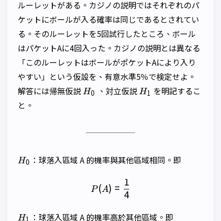
ルーレットがある。カジノの説明ではそれぞれのパ
ケットにボールが入る確率は同じであるとされてい
る。そのルーレットを5回試行したところ、ボール
はパケットAに4回入った。カジノの説明とは異なる
「このルーレットはボールがポケットAにより入り
やすい」という仮設を、有意水準5％で検定せよ。
H_0
H_1
解答には帰無仮説
、対立仮説
を明記するこ
H
H
0
1
と。
H_0
：球落入區域 A 的機率與其他區域相同。即
H
0
1
P(A)=\frac{1}{4}
(
)
=
P
A
4
H_1
：球落入區域 A 的機率高於其他區域。即
H
1