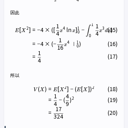
x
因此
1
1
1
\begin{align} E[X^2] &= -
∫
2
4
1
3
[
]
=
−
4
×
([
l
n
]
−
)
E
X
x
x
x
d
x
0
4
4
0
1
4
1
=
−
4
×
(
−
∣
)
x
0
16
1
=
4
所以
2
2
(
)
=
[
]
−
(
[
]
)
\begin{align} V(X) &= E[X^
V
X
E
X
E
X
1
4
2
=
−
(
)
4
9
17
=
324