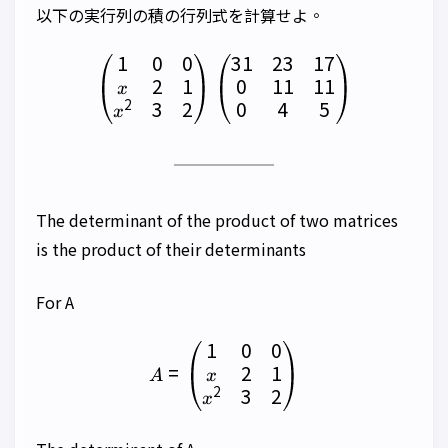
以下の実行列の積の行列式を計算せよ。
1
0
0
31
23
17
\begin{pmatrix} 1 & 0 & 0
2
1
0
11
11
x
2
3
2
0
4
5
x
The determinant of the product of two matrices
is the product of their determinants
For A
1
0
0
A=\begin{pmatrix} 1 & 0 &
2
1
=
x
A
2
3
2
x