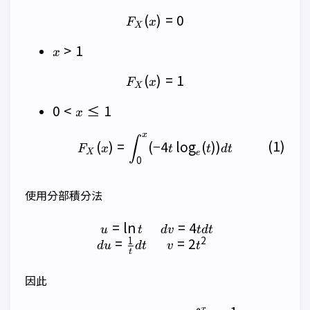
\le
(
F_X(x) = 0
)
=
0
0
F
x
X
x\gt
>
1
x
1
(
F_X(x) = 1
)
=
1
F
x
X
0
0
<
≤
1
x
\lt
x
\begin{align} F_X(x) &= \
x
∫
(
)
=
(
−
4
l
o
g
(
))
F
x
t
t
d
t
X
\le
e
0
1
使用分部積分法
=
l
n
=
4
\begin{matrix} u = \ln t 
u
t
d
v
t
d
t
1
2
=
=
2
d
u
d
t
v
t
t
因此
x