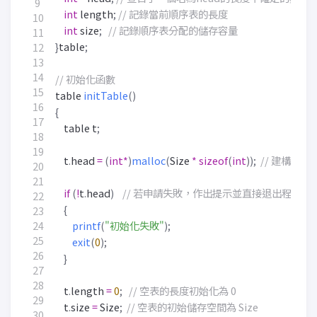
int
length
;
int
size
;
}
table
;
table
initTable
()
{
table
t
;
t
.
head
=
(
int
*
)
malloc
(
Size
*
sizeof
(
int
));
if
(
!
t
.
head
)
{
printf
(
"初始化失敗"
);
exit
(
0
);
}
t
.
length
=
0
;
t
.
size
=
Size
;