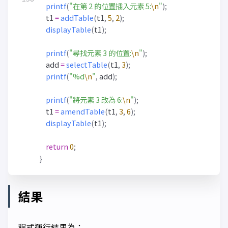
printf
(
"在第 2 的位置插入元素 5:
\n
"
);
t1
=
addTable
(
t1
,
5
,
2
);
displayTable
(
t1
);
printf
(
"尋找元素 3 的位置:
\n
"
);
add
=
selectTable
(
t1
,
3
);
printf
(
"%d
\n
"
,
add
);
printf
(
"將元素 3 改為 6:
\n
"
);
t1
=
amendTable
(
t1
,
3
,
6
);
displayTable
(
t1
);
return
0
;
}
結果
程式運行結果為：