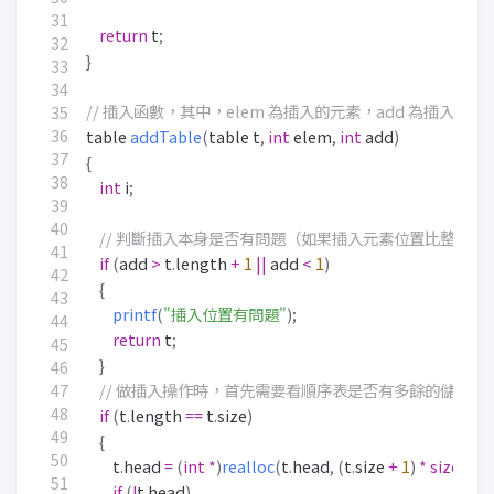
return
t
;
}
table
addTable
(
table
t
,
int
elem
,
int
add
)
{
int
i
;
if
(
add
>
t
.
length
+
1
||
add
<
1
)
{
printf
(
"插入位置有問題"
);
return
t
;
}
if
(
t
.
length
==
t
.
size
)
{
t
.
head
=
(
int
*
)
realloc
(
t
.
head
,
(
t
.
size
+
1
)
*
sizeof
(
i
if
(
!
t
.
head
)