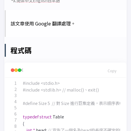
简体中文
English
日本語
該文章使用 Google 翻譯處理。
程式碼
C
Copy
#include
<stdio.h>
#include
<stdlib.h> // malloc()、exit()
#define Size 5  
typedef
struct
Table
{
int
*
head
;