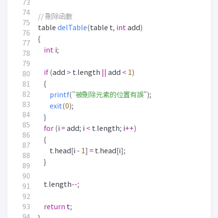
table
delTable
(
table
t
,
int
add
)
{
int
i
;
if
(
add
>
t
.
length
||
add
<
1
)
{
printf
(
"被刪除元素的位置有誤"
);
exit
(
0
);
}
for
(
i
=
add
;
i
<
t
.
length
;
i
++
)
{
t
.
head
[
i
-
1
]
=
t
.
head
[
i
];
}
t
.
length
--
;
return
t
;
}