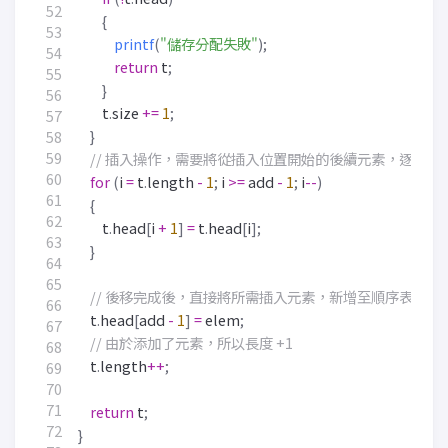
{
printf
(
"儲存分配失敗"
);
return
t
;
}
t
.
size
+=
1
;
}
for
(
i
=
t
.
length
-
1
;
i
>=
add
-
1
;
i
--
)
{
t
.
head
[
i
+
1
]
=
t
.
head
[
i
];
}
t
.
head
[
add
-
1
]
=
elem
;
t
.
length
++
;
return
t
;
}