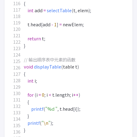
{
int
add
=
selectTable
(
t
,
elem
);
t
.
head
[
add
-
1
]
=
newElem
;
return
t
;
}
void
displayTable
(
table
t
)
{
int
i
;
for
(
i
=
0
;
i
<
t
.
length
;
i
++
)
{
printf
(
"%d "
,
t
.
head
[
i
]);
}
printf
(
"
\n
"
);
}