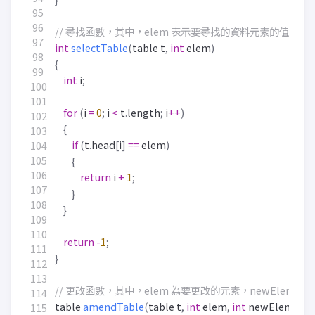
int
selectTable
(
table
t
,
int
elem
)
{
int
i
;
for
(
i
=
0
;
i
<
t
.
length
;
i
++
)
{
if
(
t
.
head
[
i
]
==
elem
)
{
return
i
+
1
;
}
}
return
-
1
;
}
table
amendTable
(
table
t
,
int
elem
,
int
newElem
)