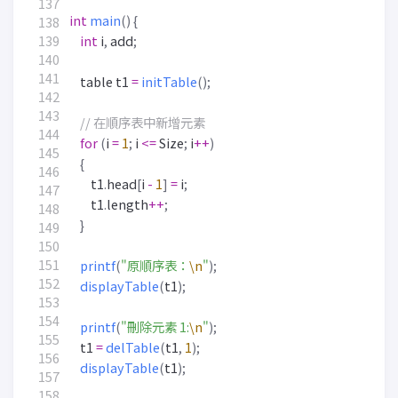
int
main
()
{
int
i
,
add
;
table
t1
=
initTable
();
for
(
i
=
1
;
i
<=
Size
;
i
++
)
{
t1
.
head
[
i
-
1
]
=
i
;
t1
.
length
++
;
}
printf
(
"原順序表：
\n
"
);
displayTable
(
t1
);
printf
(
"刪除元素 1:
\n
"
);
t1
=
delTable
(
t1
,
1
);
displayTable
(
t1
);