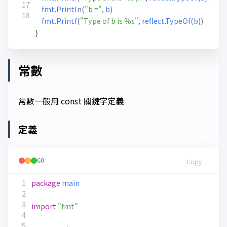
fmt
.
Println
(
"b ="
,
b
)
fmt
.
Printf
(
"Type of b is %s"
,
reflect
.
TypeOf
(
b
))
}
常數
常數一般用 const 關鍵字定義
定義
GO
Copy
package
main
import
"fmt"