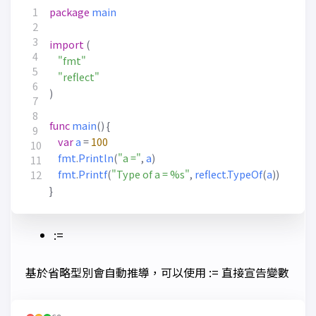
package
main
import
(
"fmt"
"reflect"
)
func
main
()
{
var
a
=
100
fmt
.
Println
(
"a ="
,
a
)
fmt
.
Printf
(
"Type of a = %s"
,
reflect
.
TypeOf
(
a
))
}
:=
基於省略型別會自動推導，可以使用 := 直接宣告變數