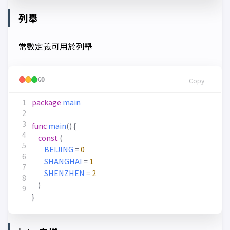
列舉
常數定義可用於列舉
GO
Copy
package
main
func
main
()
{
const
(
BEIJING
=
0
SHANGHAI
=
1
SHENZHEN
=
2
)
}