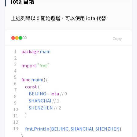
iota 自增
上述列舉以 0 開始遞增，可以使用 iota 代替
GO
Copy
package
main
import
"fmt"
func
main
()
{
const
(
BEIJING
=
iota
SHANGHAI
SHENZHEN
)
fmt
.
Println
(
BEIJING
,
SHANGHAI
,
SHENZHEN
)
}