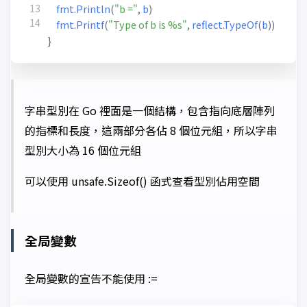
fmt
.
Println
(
"b ="
,
b
)
fmt
.
Printf
(
"Type of b is %s"
,
reflect
.
TypeOf
(
b
))
}
字串型別在 Go 裡面是一個結構，包含指向底層陣列
的指標和長度，這兩部分各佔 8 個位元組，所以字串
型別大小為 16 個位元組
可以使用 unsafe.Sizeof() 函式查看型別佔用空間
全局變數
全局變數的宣告不能使用 :=