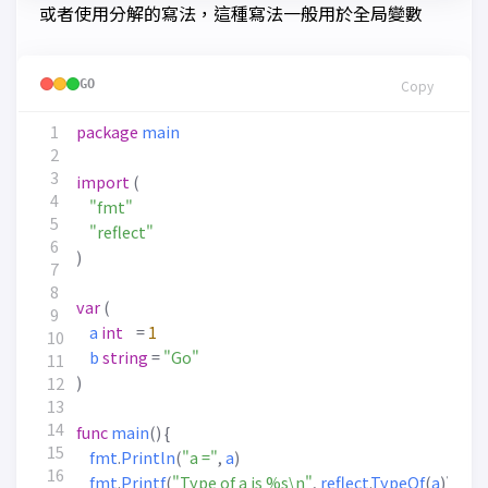
或者使用分解的寫法，這種寫法一般用於全局變數
GO
Copy
package
main
import
(
"fmt"
"reflect"
)
var
(
a
int
=
1
b
string
=
"Go"
)
func
main
()
{
fmt
.
Println
(
"a ="
,
a
)
fmt
.
Printf
(
"Type of a is %s\n"
,
reflect
.
TypeOf
(
a
))