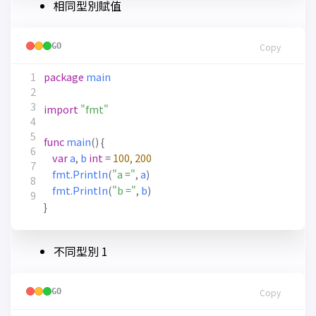
相同型別賦值
GO
Copy
package
main
import
"fmt"
func
main
()
{
var
a
,
b
int
=
100
,
200
fmt
.
Println
(
"a ="
,
a
)
fmt
.
Println
(
"b ="
,
b
)
}
不同型別 1
GO
Copy