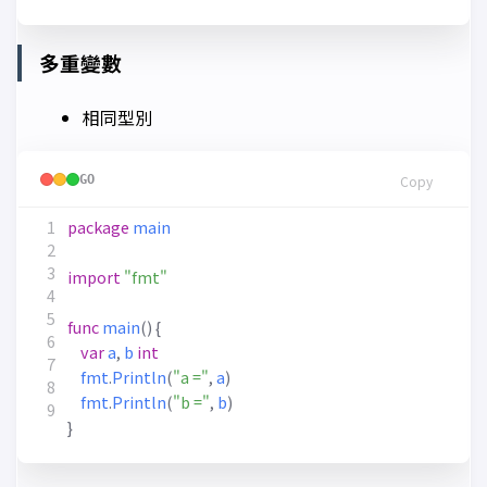
多重變數
相同型別
GO
Copy
package
main
import
"fmt"
func
main
()
{
var
a
,
b
int
fmt
.
Println
(
"a ="
,
a
)
fmt
.
Println
(
"b ="
,
b
)
}