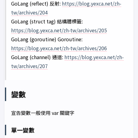
GoLang (reflect) 反射:
https://blog.yexca.net/zh-
tw/archives/204
GoLang (struct tag) 結構體標籤:
https://blog.yexca.net/zh-tw/archives/205
GoLang (goroutine) Goroutine:
https://blog.yexca.net/zh-tw/archives/206
GoLang (channel) 通道:
https://blog.yexca.net/zh-
tw/archives/207
變數
宣告變數一般使用 var 關鍵字
單一變數