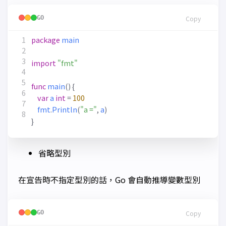
GO
Copy
package
main
import
"fmt"
func
main
()
{
var
a
int
=
100
fmt
.
Println
(
"a ="
,
a
)
}
省略型別
在宣告時不指定型別的話，Go 會自動推導變數型別
GO
Copy