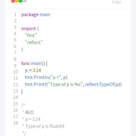
GO
Copy
package
main
import
(
"fmt"
"reflect"
)
func
main
()
{
p
:=
3.14
fmt
.
Println
(
"p ="
,
p
)
fmt
.
Printf
(
"Type of p is %s"
,
reflect
.
TypeOf
(
p
))
}
 */