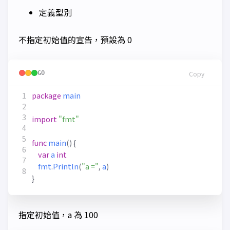
定義型別
不指定初始值的宣告，預設為 0
GO
Copy
package
main
import
"fmt"
func
main
()
{
var
a
int
fmt
.
Println
(
"a ="
,
a
)
}
指定初始值，a 為 100