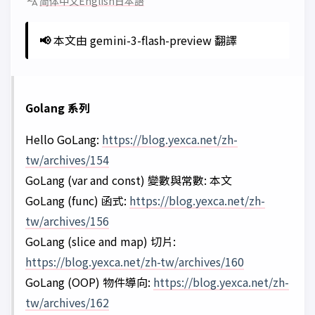
简体中文
English
日本語
📢
本文由 gemini-3-flash-preview 翻譯
Golang 系列
Hello GoLang:
https://blog.yexca.net/zh-
tw/archives/154
GoLang (var and const) 變數與常數: 本文
GoLang (func) 函式:
https://blog.yexca.net/zh-
tw/archives/156
GoLang (slice and map) 切片:
https://blog.yexca.net/zh-tw/archives/160
GoLang (OOP) 物件導向:
https://blog.yexca.net/zh-
tw/archives/162