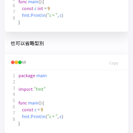
func
main
()
{
const
c
int
=
9
fmt
.
Println
(
"c = "
,
c
)
}
也可以省略型別
GO
Copy
package
main
import
"fmt"
func
main
()
{
const
c
=
9
fmt
.
Println
(
"c = "
,
c
)
}