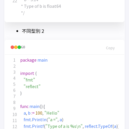
 */
不同型別 2
GO
Copy
package
main
import
(
"fmt"
"reflect"
)
func
main
()
{
a
,
b
:=
100
,
"Hello"
fmt
.
Println
(
"a ="
,
a
)
fmt
.
Printf
(
"Type of a is %s\n"
,
reflect
.
TypeOf
(
a
))