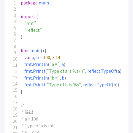
package
main
import
(
"fmt"
"reflect"
)
func
main
()
{
var
a
,
b
=
100
,
3.14
fmt
.
Println
(
"a ="
,
a
)
fmt
.
Printf
(
"Type of a is %s\n"
,
reflect
.
TypeOf
(
a
))
fmt
.
Println
(
"b ="
,
b
)
fmt
.
Printf
(
"Type of b is %s"
,
reflect
.
TypeOf
(
b
))
}