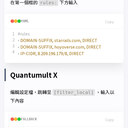
在第一個框的
下方輸入
rules:
YAML
Copy
#rules:
- 
DOMAIN-SUFFIX, starrails.com, DIRECT
- 
DOMAIN-SUFFIX, hoyoverse.com, DIRECT
- 
IP-CIDR, 8.209.196.179/8, DIRECT
Quantumult X
編輯設定檔，跳轉至
，輸入以
[filter_local]
下內容
FALLBACK
Copy