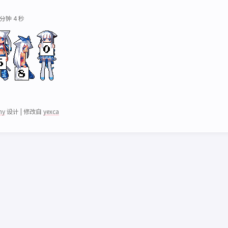
 分钟 4 秒
my
设计
|
修改自
yexca