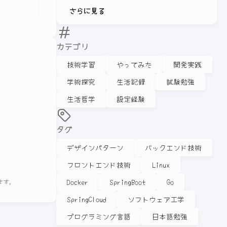
さらに見る
カテゴリ
技術学習
やってみた
開発実践
学術探究
生活記録
試験勉強
生活哲学
設定経験
タグ
デザインパターン
バックエンド技術
フロントエンド技術
Linux
Docker
SpringBoot
Go
ます。
SpringCloud
ソフトウェア工学
プログラミング言語
日本語勉強