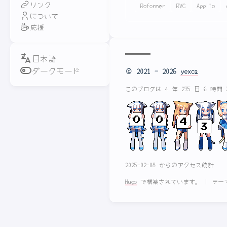
リンク
Roformer
RVC
Applio
について
応援
ダークモード
© 2021 - 2026
yexca
このブログは 4 年 275 日 6 時間
2025-02-08 からのアクセス統計
Hugo
で構築されています。
|
テー