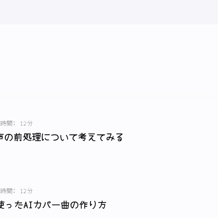
時間: 12分
声の前処理について考えてみる
時間: 12分
ioを使ったAIカバー曲の作り方