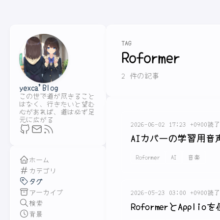
TAG
Roformer
2 件の記事
yexca'Blog
この世で道が尽きること
はなく、行きたいと望む
心があれば、道は必ず足
元に広がる
2026-06-02 17:23 +0900
読了
AIカバーの学習用音
Roformer
AI
音楽
ホーム
カテゴリ
タグ
アーカイブ
2026-05-23 03:00 +0900
読了
検索
RoformerとAppl
背景