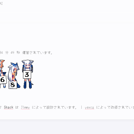
AI
 34 分 50 秒 運営されています。
マ
Stack
は
Jimmy
によって設計されています。
|
yexca
によって改修されてい