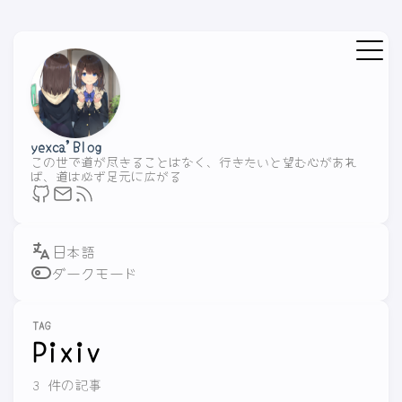
yexca'Blog
この世で道が尽きることはなく、行きたいと望む心があれ
ば、道は必ず足元に広がる
ダークモード
TAG
Pixiv
3 件の記事