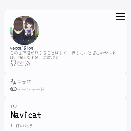
yexca'Blog
この世で道が尽きることはなく、行きたいと望む心があれ
ば、道は必ず足元に広がる
ダークモード
TAG
Navicat
1 件の記事