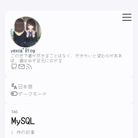
yexca'Blog
この世で道が尽きることはなく、行きたいと望む心があれ
ば、道は必ず足元に広がる
ダークモード
TAG
MySQL
1 件の記事