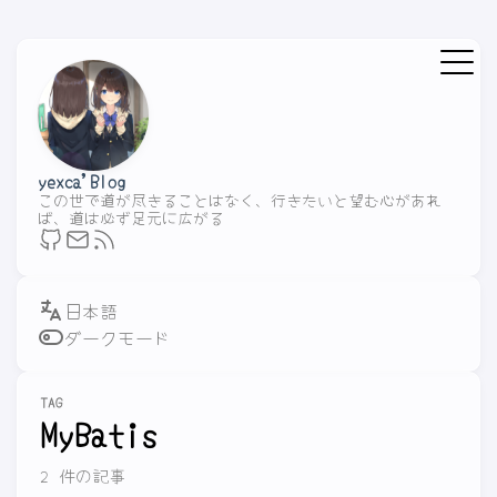
yexca'Blog
この世で道が尽きることはなく、行きたいと望む心があれ
ば、道は必ず足元に広がる
ダークモード
TAG
MyBatis
2 件の記事