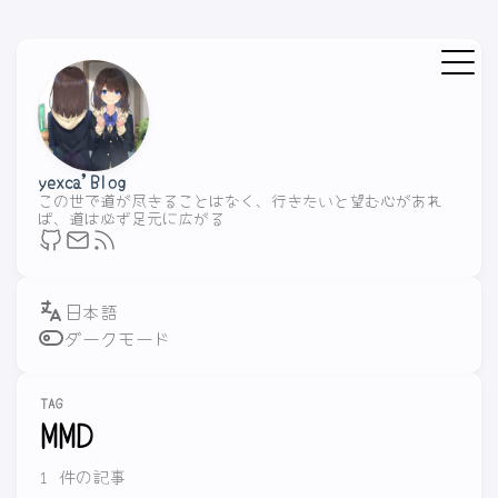
yexca'Blog
この世で道が尽きることはなく、行きたいと望む心があれ
ば、道は必ず足元に広がる
ダークモード
TAG
MMD
1 件の記事