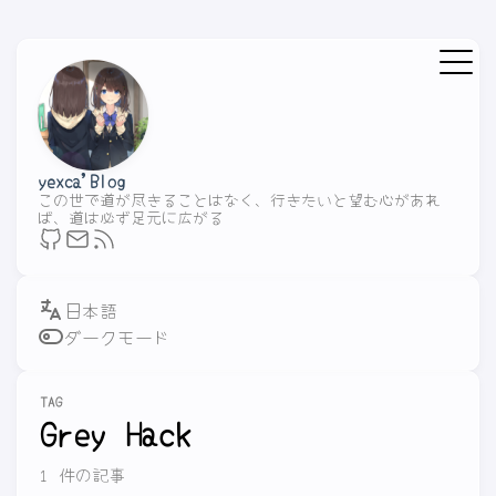
yexca'Blog
この世で道が尽きることはなく、行きたいと望む心があれ
ば、道は必ず足元に広がる
ダークモード
TAG
Grey Hack
1 件の記事