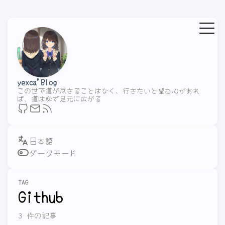
yexca'Blog
この世で道が尽きることはなく、行きたいと望む心があれ
ば、道は必ず足元に広がる
ダークモード
TAG
Github
3 件の記事