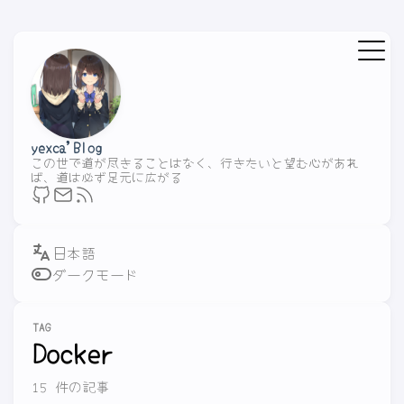
yexca'Blog
この世で道が尽きることはなく、行きたいと望む心があれ
ば、道は必ず足元に広がる
ダークモード
TAG
Docker
15 件の記事