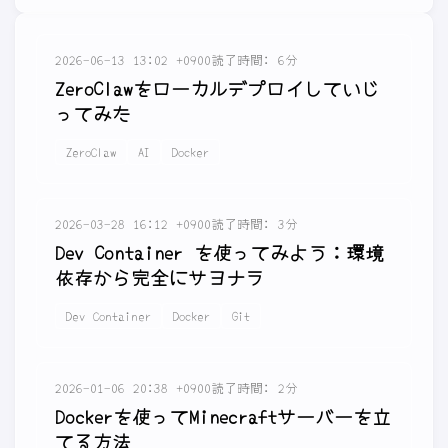
2026-06-13 13:02 +0900
読了時間: 6分
ZeroClawをローカルデプロイしていじ
ってみた
ZeroClaw
AI
Docker
2026-03-28 16:12 +0900
読了時間: 3分
Dev Container を使ってみよう：環境
依存から完全にサヨナラ
Dev Container
Docker
Git
2026-01-06 20:38 +0900
読了時間: 2分
Dockerを使ってMinecraftサーバーを立
てる方法