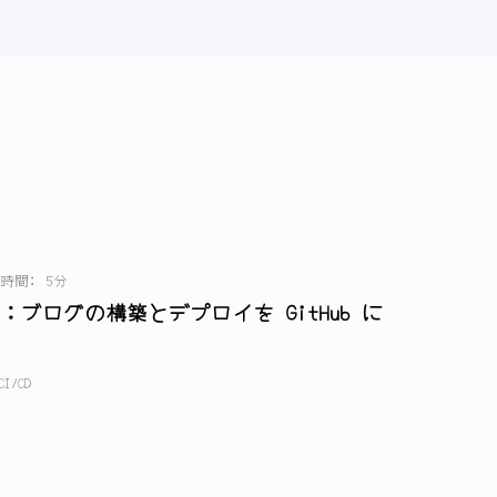
時間: 5分
て：ブログの構築とデプロイを GitHub に
CI/CD