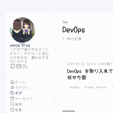
TAG
DevOps
1 件の記事
yexca'Blog
この世で道が尽きること
はなく、行きたいと望む
心があれば、道は必ず足
元に広がる
2025-05-16 18:14 +0900
読了
DevOps を取り入れ
任せた話
ホーム
DevOps
GitHub Actions
カテゴリ
タグ
アーカイブ
検索
背景