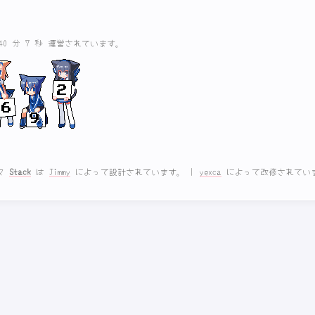
 40 分 8 秒 運営されています。
マ
Stack
は
Jimmy
によって設計されています。
|
yexca
によって改修されてい