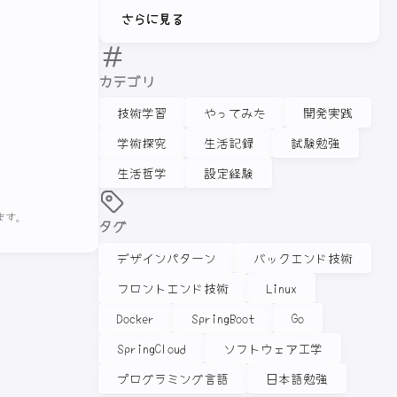
さらに見る
カテゴリ
技術学習
やってみた
開発実践
学術探究
生活記録
試験勉強
生活哲学
設定経験
ます。
タグ
デザインパターン
バックエンド技術
フロントエンド技術
Linux
Docker
SpringBoot
Go
SpringCloud
ソフトウェア工学
プログラミング言語
日本語勉強