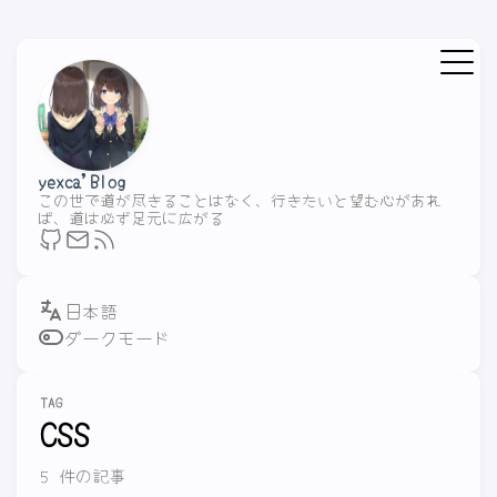
yexca'Blog
この世で道が尽きることはなく、行きたいと望む心があれ
ば、道は必ず足元に広がる
ダークモード
TAG
CSS
5 件の記事