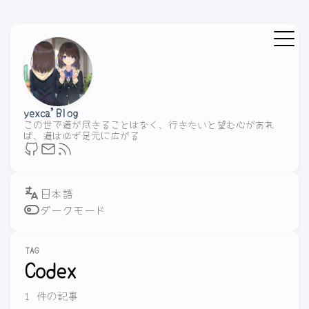
yexca'Blog
この世で道が尽きることはなく、行きたいと望む心があれ
ば、道は必ず足元に広がる
ダークモード
TAG
Codex
1 件の記事