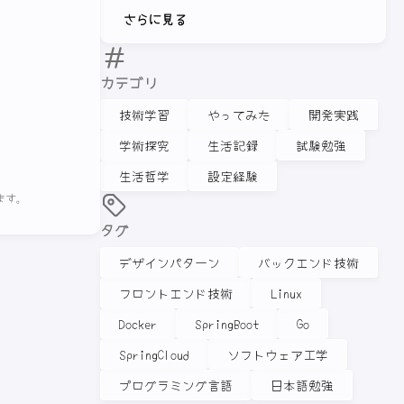
さらに見る
カテゴリ
技術学習
やってみた
開発実践
学術探究
生活記録
試験勉強
生活哲学
設定経験
ます。
タグ
デザインパターン
バックエンド技術
フロントエンド技術
Linux
Docker
SpringBoot
Go
SpringCloud
ソフトウェア工学
プログラミング言語
日本語勉強