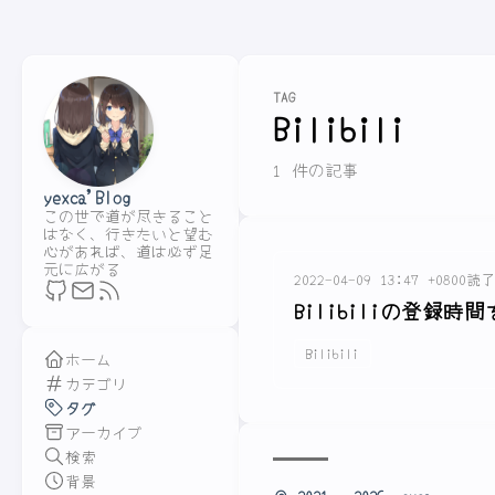
TAG
Bilibili
1 件の記事
yexca'Blog
この世で道が尽きること
はなく、行きたいと望む
心があれば、道は必ず足
元に広がる
2022-04-09 13:47 +0800
読了
Bilibiliの登録
Bilibili
ホーム
カテゴリ
タグ
アーカイブ
検索
背景