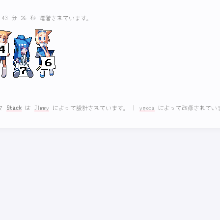
間 43 分 26 秒 運営されています。
マ
Stack
は
Jimmy
によって設計されています。
|
yexca
によって改修されてい