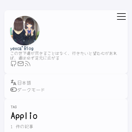
yexca'Blog
この世で道が尽きることはなく、行きたいと望む心があれ
ば、道は必ず足元に広がる
ダークモード
TAG
Applio
1 件の記事