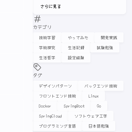
さらに見る
カテゴリ
技術学習
やってみた
開発実践
学術探究
生活記録
試験勉強
生活哲学
設定経験
タグ
デザインパターン
バックエンド技術
フロントエンド技術
Linux
Docker
SpringBoot
Go
SpringCloud
ソフトウェア工学
プログラミング言語
日本語勉強