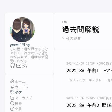
TAG
過去問解説
9 件の記事
yexca'Blog
この世で道が尽きること
はなく、行きたいと望む
心があれば、道は必ず足
元に広がる
2024-11-08 18:29 +0800
読了
2022 SA 午前II -21
システムアーキテクト
過
ホーム
カテゴリ
タグ
アーカイブ
2024-11-06 22:05 +0800
読了
検索
2022 SA 午前2 問16
背景