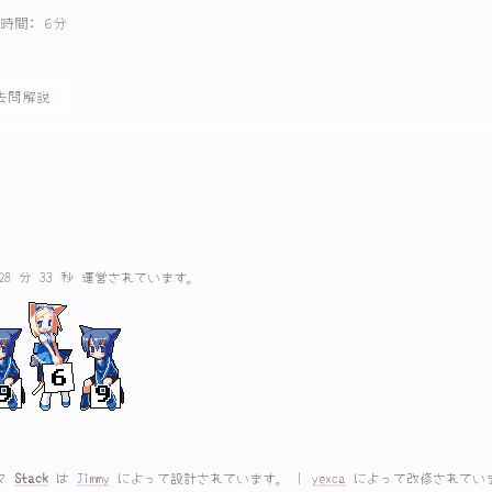
時間: 6分
去問解説
 28 分 33 秒 運営されています。
マ
Stack
は
Jimmy
によって設計されています。
|
yexca
によって改修されてい