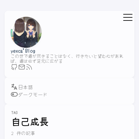
yexca'Blog
この世で道が尽きることはなく、行きたいと望む心があれ
ば、道は必ず足元に広がる
ダークモード
TAG
自己成長
2 件の記事