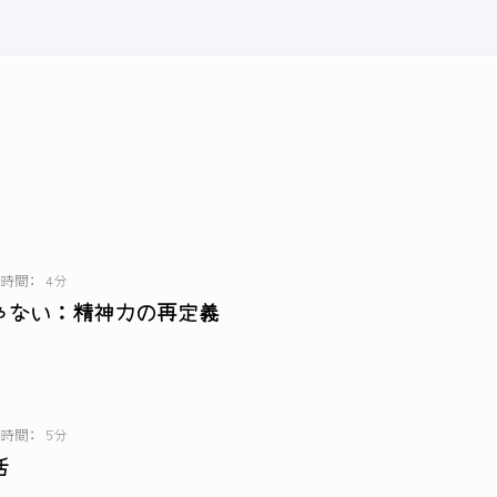
時間: 4分
ゃない：精神力の再定義
時間: 5分
活