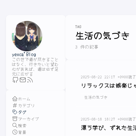
TAG
生活の気づき
3 件の記事
yexca'Blog
この世で道が尽きること
はなく、行きたいと望む
心があれば、道は必ず足
元に広がる
2025-08-22 22:17 +0900
読了
リラックスは娯楽じ
生活の気づき
ホーム
カテゴリ
タグ
アーカイブ
2025-08-18 18:27 +0900
読了
検索
漂う学び、ずれた生
背景