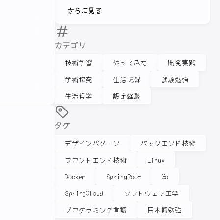
さらに見る
カテゴリ
技術学習
やってみた
開発実践
学術探究
生活記録
試験勉強
生活哲学
設定経験
タグ
デザインパターン
バックエンド技術
フロントエンド技術
Linux
Docker
SpringBoot
Go
SpringCloud
ソフトウェア工学
プログラミング言語
日本語勉強