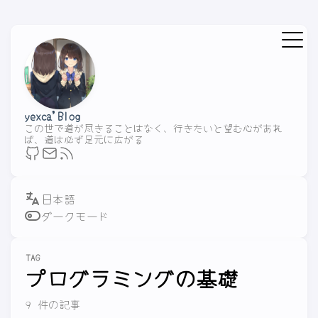
yexca'Blog
この世で道が尽きることはなく、行きたいと望む心があれ
ば、道は必ず足元に広がる
ダークモード
TAG
プログラミングの基礎
9 件の記事