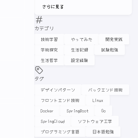
さらに見る
カテゴリ
技術学習
やってみた
開発実践
学術探究
生活記録
試験勉強
生活哲学
設定経験
タグ
デザインパターン
バックエンド技術
フロントエンド技術
Linux
Docker
SpringBoot
Go
SpringCloud
ソフトウェア工学
プログラミング言語
日本語勉強