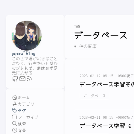
TAG
データベース
9 件の記事
yexca'Blog
この世で道が尽きること
はなく、行きたいと望む
心があれば、道は必ず足
元に広がる
2023-02-12 08:15 +0800
読了
データベース学習そ
データベース
ホーム
カテゴリ
タグ
アーカイブ
2023-02-11 08:15 +0800
読了
検索
データベース学習 6
背景