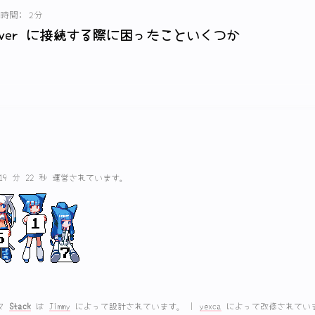
時間: 2分
L Server に接続する際に困ったこといくつか
 19 分 22 秒 運営されています。
マ
Stack
は
Jimmy
によって設計されています。
|
yexca
によって改修されてい