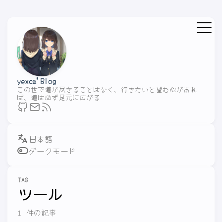
yexca'Blog
この世で道が尽きることはなく、行きたいと望む心があれ
ば、道は必ず足元に広がる
ダークモード
TAG
ツール
1 件の記事