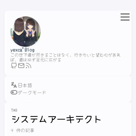
yexca'Blog
この世で道が尽きることはなく、行きたいと望む心があれ
ば、道は必ず足元に広がる
ダークモード
TAG
システムアーキテクト
9 件の記事