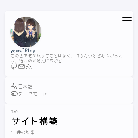
yexca'Blog
この世で道が尽きることはなく、行きたいと望む心があれ
ば、道は必ず足元に広がる
ダークモード
TAG
サイト構築
1 件の記事