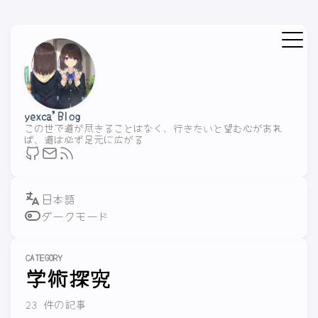
yexca'Blog
この世で道が尽きることはなく、行きたいと望む心があれ
ば、道は必ず足元に広がる
ダークモード
CATEGORY
学術探究
23 件の記事