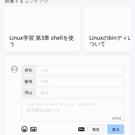
関連するコンテンツ
Linux学習 第3章 shellを使
Linuxのbinディ
う
ついて
昵称
邮箱
网址
0/500
预览
发送