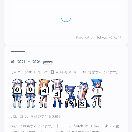
没有评论
Powered by
Twikoo
v1.6.44
© 2021 - 2026
yexca
このブログは 4 年 277 日 4 時間 8 分 3 秒 運営されています。
2025-02-08 からのアクセス統計
Hugo
で構築されています。
|
テーマ
Stack
は
Jimmy
によって設
計されています。
|
yexca
によって改修されています。