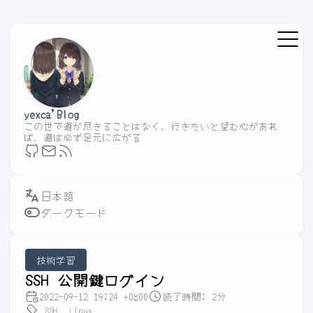
yexca'Blog
この世で道が尽きることはなく、行きたいと望む心があれ
ば、道は必ず足元に広がる
ダークモード
技術学習
SSH 公開鍵ログイン
2022-09-12 19:24 +0800
読了時間: 2分
SSH
Linux