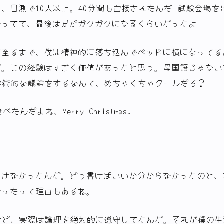
、目測で10人以上。40分間も面接されたんだ 試験会場を
なってて、最後は足がガクガクになるくらいだったよ
に至るまで、僕は精神的に落ち込んでベッドに横になってる
。この経験はすごく価値があったと思う。母国語じゃない言
学術的な議論をするなんて、めちゃくちゃクールだろ？
べたんだよね、Merry Christmas!
書けなかったんだ。どう書けばいいか分からなかったのと、
かったって理由もあるね。
けど、実際は論理を絶対的に遵守してたんだ。それが僕の生