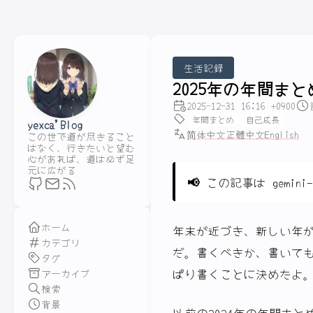
生活記録
2025年の年間まと
2025-12-31 16:16 +0900
年間まとめ
自己成長
yexca'Blog
简体中文
正體中文
English
この世で道が尽きること
はなく、行きたいと望む
心があれば、道は必ず足
元に広がる
📢
この記事は gemini
ホーム
年末が近づき、新しい年
カテゴリ
だ。書くべきか、書いて
タグ
ぱり書くことに決めたよ
アーカイブ
検索
背景
以前の2024年の年間ま