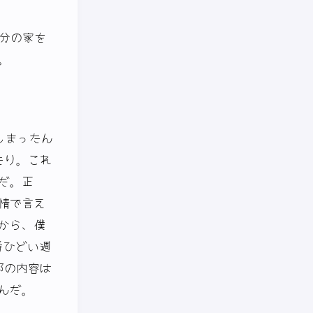
分の家を
。
しまったん
たり。これ
だ。正
情で言え
から、僕
番ひどい週
部の内容は
んだ。