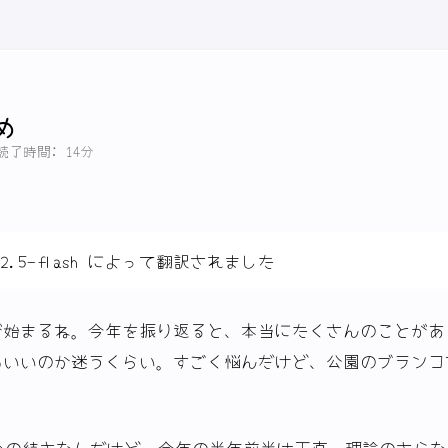
め
読了時間: 14分
-2.5-flash によって翻訳されました
が始まるね。今年を振り返ると、本当にたくさんのことがあ
もいいのか迷うくらい。すごく悩んだけど、公園のブランコ
。
とめの続きなんだけど、今年の半年前半は正直、理論のさら