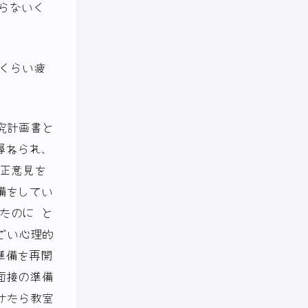
らないく
くらい疲
究計画書と
尋ねられ、
修正意見を
備をしてい
たのに と
ごい心理的
準備を再開
面接の準備
けたら教室