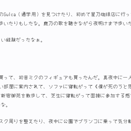
のSuica（通学用）を見つけたり、初めて星乃珈琲店に行
い歩いたりもしたな。鹿乃の歌を聴きながら夜明けまで歩い
しい経験だったなぁ。
を買って、初音ミクのフィギュアも買ったんだ。真夜中に一
広い部屋に案内されて、ソファに寝転がって《僕が死のうと
て新宿御苑を散歩して、芝生に寝転がって面接に参加する感
たな。
デスク周りを整えたり、夜中に公園でブランコに乗って気分