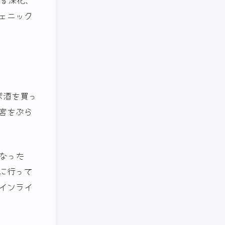
ェニック
ボ酒を買っ
宮をぶら
なった
に行って
インライ