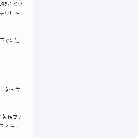
の初音ミク
たりした
下での活
になっち
て装備をア
フィギュ