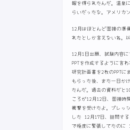
報を得られたんだ。温泉
らいだったな。アメリカ
12月はほとんど面接の準
れたとしか言えないね。
12月1日出願、試験内容
PPTを作成するように言
研究計画書を2枚のPPT
もらった後、また一日かけ
たんだ。過去の資料だと1
ころが12月12日、面接
衝撃を受けたよ。プレッシ
した 12月17日、詰問
で極度に緊張してたのに 