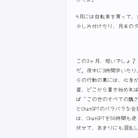
9月には自転車を買って、
少し片付けたり、月末の
この3ヶ月、短いでしょ？
だ。夜中に3時間歩いた
らの行動の裏には、心身
直、どこから書き始めれ
ば「この世のすべての醜
とChatGPTのバラバ
は、ChatGPTを50時
伏せて、あまりにも混乱