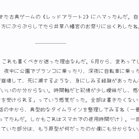
また古典ゲームの《レッドアラート2》にハマったんだ。自
夕方にぶらぶらしてたら井草八幡宮のお祭りに出くわしたね
 これも書くべきか迷った理由なんだ。6月から、変わって
り、夜中に公園でブランコに乗ったり、深夜に自転車に乗っ
が崩壊して、死に瀕するような、身にしみる経験があったん
ばいいのか分からない。時間軸だと記憶が少し曖昧だし、感
さを受けられる」っていう感覚だった。全部は書きたくない
ラな会話の中から、典型的なタイムラインを整理してみるね（一
間も使ってたんだ。しかもこれはスマホでの使用時間だけ）。一
していた部分は、もう原型が何だったのか僕にも分からない