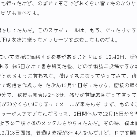
にも行ったけど、のぼせてそこでどれくらい寝てたのか分か
ンピザも食べたよ。
備をしてたんだ。このスケジュールは、もう、ぐったりする
以下は友達に送ったメッセージを改変したものだよ。
について教授に連絡する必要があることを知る 12月2日、研
われる 約5日かけて書き終えた後、どの学術誌に投稿するか
にまとめるように言われた。僕はそれに従ってやってみて、
て返信を作成した たぶん12月11日だったかな、面接の準
0分で、教授も発表は2〜3分、残りが質疑応答だって言って
時間が30分くらいになるってメールが来たんだ まず、ものす
ャーが大きすぎたんだろうね、2日間休んで12月15日から
するような口調で僕のメンタルをやられたんだ。その時、僕は
12月18日面接。普通は教授が3〜4人なんだけど、ドアを開