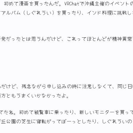
、初めて漫画を買ったんだ。VRChatで沖縄主催のイベント
てアルバム（しぐれうい）を買ったり、インド料理に挑戦し
活発だったとは思うんだけど、これってほとんどが精神異常
んだけど、残念ながら申し込みの時に注意しなくて、同じ日
両方ともうまくいかなかったよ。
めてたね。初めて観覧車に乗ったり、新しいモニターを買っ
が丘公園の芝生に寝転がってぼーっとしたり、しぐれういの