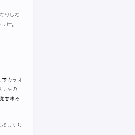
ったりした
たっけ。
人でカラオ
思ったの
覚を味わ
転換したり