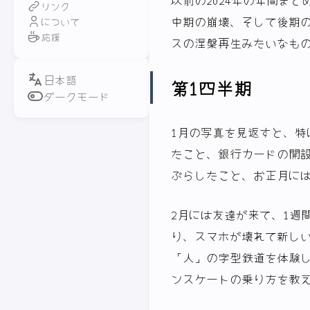
リンク
中期の崩壊、そして後期
について
応援
スの涅槃再生みたいなも
第1四半期
ダークモード
1月の写真を見返すと、
たこと、銀行カードの開
ぶらしたこと、お正月には
2月には友達が来て、1週
り、スマホが壊れて新し
「人」の字型鉄道を体験
ンスケートの乗り方を教