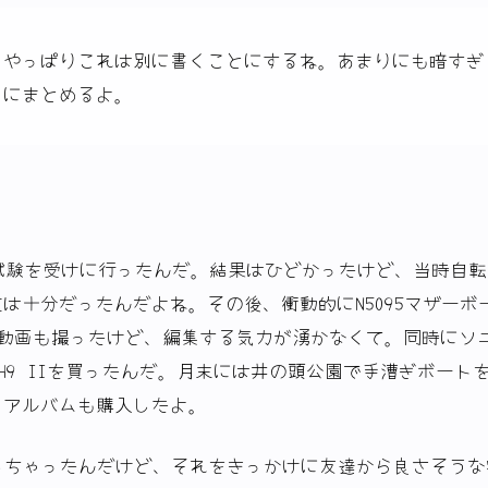
、やっぱりこれは別に書くことにするね。あまりにも暗すぎ
ろにまとめるよ。
EIC試験を受けに行ったんだ。結果はひどかったけど、当時自転
は十分だったんだよね。その後、衝動的にN5095マザーボ
。動画も撮ったけど、編集する気力が湧かなくて。同時にソ
E H9 IIを買ったんだ。月末には井の頭公園で手漕ぎボート
ドアルバムも購入したよ。
しちゃったんだけど、それをきっかけに友達から良さそうな