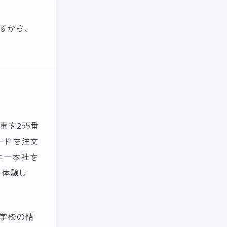
るから、
車を255番
ードを注文
ニー本社を
を体験し
学校の情