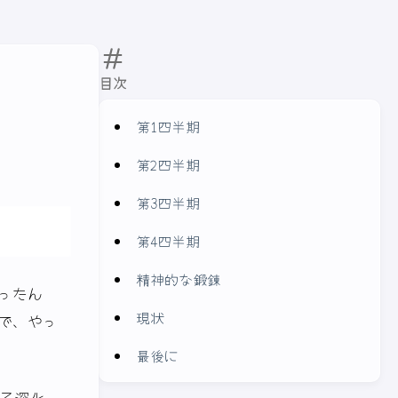
目次
第1四半期
第2四半期
第3四半期
第4四半期
精神的な鍛錬
ったん
現状
で、やっ
最後に
なる深化、