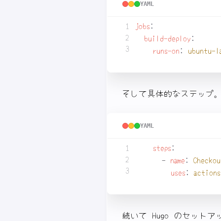
YAML
jobs
:
build-deploy
:
runs-on
:
ubuntu-l
そして具体的なステップ
YAML
steps
:
- 
name
:
Checkou
uses
:
action
続いて Hugo のセットア