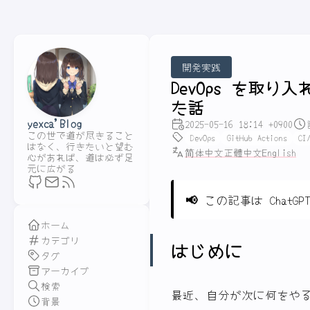
開発実践
DevOps を取り
た話
yexca'Blog
2025-05-16 18:14 +0900
この世で道が尽きること
DevOps
GitHub Actions
CI
はなく、行きたいと望む
简体中文
正體中文
English
心があれば、道は必ず足
元に広がる
📢
この記事は ChatG
ホーム
カテゴリ
はじめに
タグ
アーカイブ
検索
最近、自分が次に何をや
背景