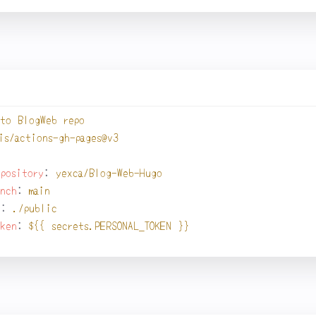
用リポジトリに push。
to BlogWeb repo
is/actions-gh-pages@v3
epository
:
yexca/Blog-Web-Hugo
anch
:
main
r
:
./public
oken
:
${{ secrets.PERSONAL_TOKEN }}
じ：