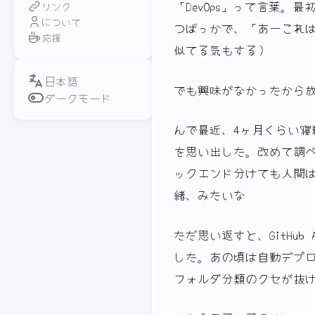
「DevOps」って言葉
リンク
について
つばっかで、「あーこれ
応援
似てる気もする）
でも興味がなかったから
ダークモード
んで最近、4ヶ月くらい
を思い出した。改めて調
ックエンド分けても人間
緒、みたいな
ただ思い返すと、GitHub
した。あの頃は自動デプ
フォルダ分類のクセが抜