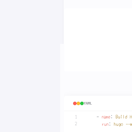
YAML
- 
name
:
Setup H
uses
:
peaceir
with
:
hugo-versi
extended
:
Hugo サイトのビルド。
YAML
- 
name
:
Build 
run
:
hugo --