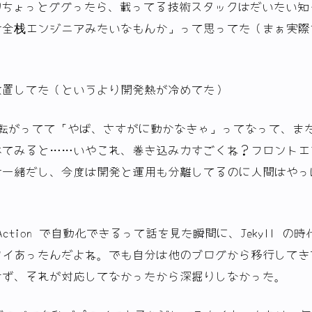
。最初ちょっとググったら、載ってる技術スタックはだいたい
は全栈エンジニアみたいなもんか」って思ってた（まぁ実際
放置してた（というより開発熱が冷めてた）
寝転がってて「やば、さすがに動かなきゃ」ってなって、ま
べてみると……いやこれ、巻き込み力すごくね？フロントエ
は一緒だし、今度は開発と運用も分離してるのに人間はやっ
 Action で自動化できるって話を見た瞬間に、Jekyll の
ロイあったんだよね。でも自分は他のブログから移行してき
けず、それが対応してなかったから深掘りしなかった。