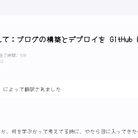
入れて：ブログの構築とデプロイを GitHub
読了時間: 5分
/CD
PT によって翻訳されました
るか、何を学ぶかって考えてる時に、やたら目に入ってきた