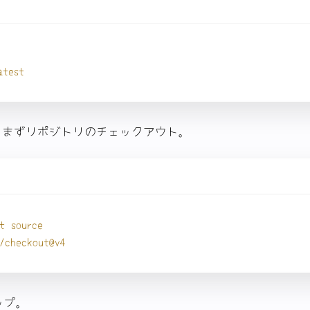
atest
。まずリポジトリのチェックアウト。
t source
s/checkout@v4
ップ。