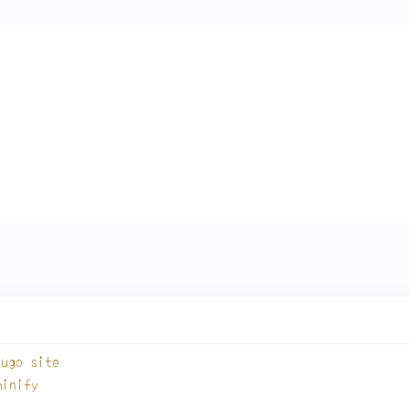
ugo
is/actions-hugo@v2
on
:
'0.140.1'
true
Hugo site
minify