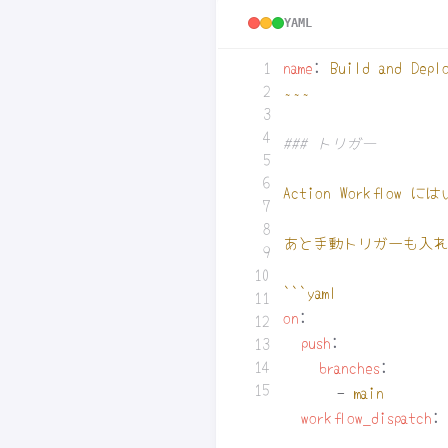
YAML
name
:
Build and Depl
~~~
### トリガー
Action Workf
あと手動トリガーも入れ
```yaml
on
:
push
:
branches
:
- 
main
workflow_dispatch
: