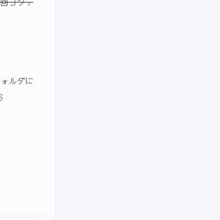
回コンテ
ォルダに
ら