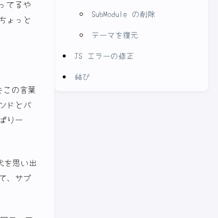
知ってるや
SubModule の削除
ちょっと
テーマを復元
JS エラーの修正
結び
たこの言葉
ンドとバ
ぱり一
時代を思い出
て、サブ