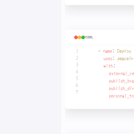
最後に GitHub Pages 
YAML
- 
name
:
Deploy 
uses
:
peaceir
with
:
external_r
publish_br
publish_di
personal_t
全部まとめるとこんな感