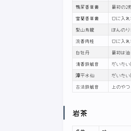
鴨屎香単叢
最初の2
蜜蘭香単叢
口に入れ
梨山烏龍
ほんのり
流香肉桂
口に入れ
白牡丹
最初は油
清香鉄観音
だいたい
漳平水仙
だいたい
古法鉄観音
上のやつ
岩茶