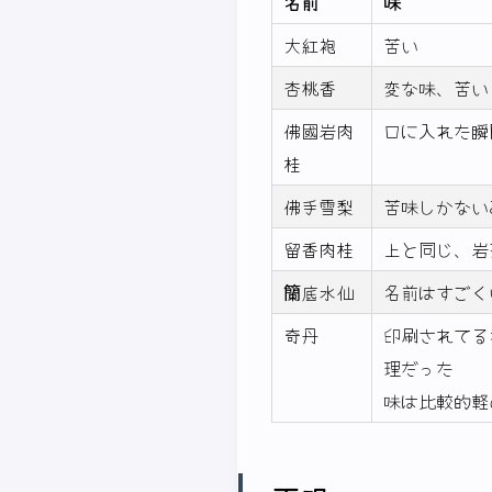
名前
味
大紅袍
苦い
杏桃香
変な味、苦い
佛國岩肉
口に入れた瞬
桂
佛手雪梨
苦味しかない
留香肉桂
上と同じ、岩
籣底水仙
名前はすごく
奇丹
印刷されてる
理だった
味は比較的軽