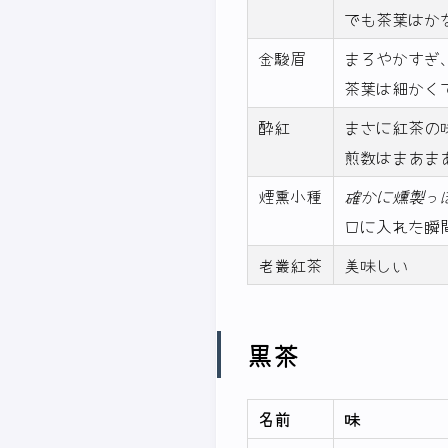
でも茶葉はか
金駿眉
まろやかすぎ
茶葉は細かく
酔紅
まさに紅茶の
煎数はまあま
煙熏小種
確かに燻製っ
口に入れた瞬
老叢紅茶
美味しい
黒茶
名前
味