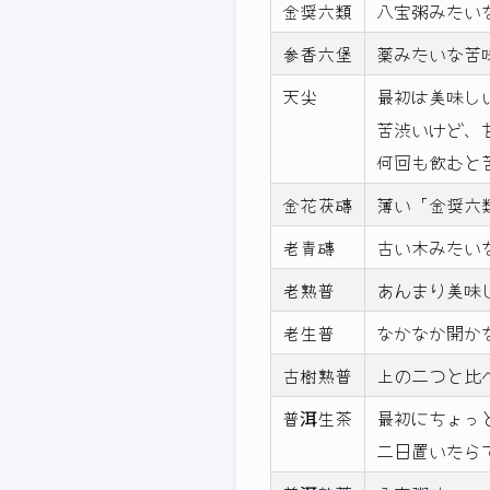
金奨六類
八宝粥みたい
参香六堡
薬みたいな苦
天尖
最初は美味し
苦渋いけど、
何回も飲むと
金花茯磚
薄い「金奨六
老青磚
古い木みたい
老熟普
あんまり美味
老生普
なかなか開か
古樹熟普
上の二つと比
普洱生茶
最初にちょっ
二日置いたら