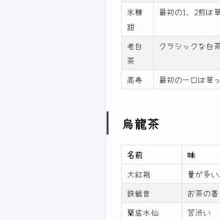
氷糖
最初の1、2煎は
甜
老白
クラシックな白
茶
高寿
最初の一口は草
烏龍茶
名前
味
大紅袍
量が多い
鉄観音
お茶の香
蘭底水仙
苦渋い