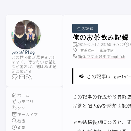
生活記録
俺のお茶飲み記録
2025-02-12 23:58 +0900
お茶飲み
生活体験
yexca'Blog
简体中文
正體中文
English
この世で道が尽きること
はなく、行きたいと望む
心があれば、道は必ず足
元に広がる
📢
この記事は gemini
ホーム
この記事の作成から最終更新ま
カテゴリ
お茶と個人的な感想を記
タグ
アーカイブ
検索
でも結構後期になると、
背景
ったんだよね。とはいえ、