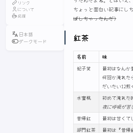
リンク
ちょっと面白い記事にし
について
応援
ばしちゃったんだ)
紅茶
ダークモード
名前
味
妃子笑
最初はなんか
何回か淹れた
だいたい12煎
水蜜桃
初めて淹れた
夜に呼吸が苦
昔帰紅
最初は甘くて
祁門紅茶
最初は『昔帰