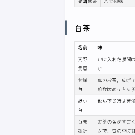
普洱熟茶
八宝粥味
白茶
名前
味
荒野
口に入れた瞬間
貢眉
か
昔帰
塊のお茶。広げ
白
煎数はめっちゃ多
野小
飲んでる時は苦
白
白毫
お茶の色がすご
銀針
さで、口の中に