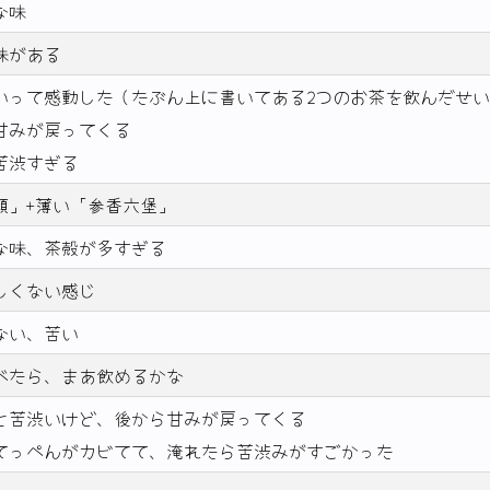
な味
味がある
いって感動した（たぶん上に書いてある2つのお茶を飲んだせ
甘みが戻ってくる
苦渋すぎる
類」+薄い「参香六堡」
な味、茶殻が多すぎる
しくない感じ
ない、苦い
べたら、まあ飲めるかな
と苦渋いけど、後から甘みが戻ってくる
てっぺんがカビてて、淹れたら苦渋みがすごかった