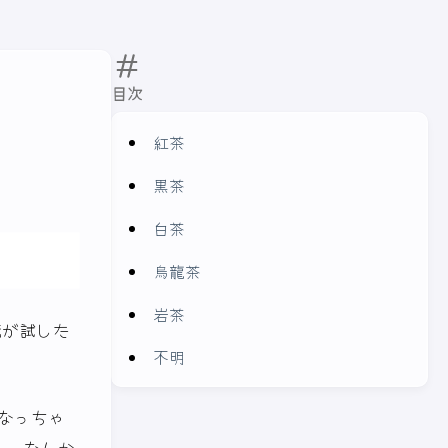
目次
紅茶
黒茶
白茶
烏龍茶
岩茶
に俺が試した
不明
なっちゃ
し、なんか