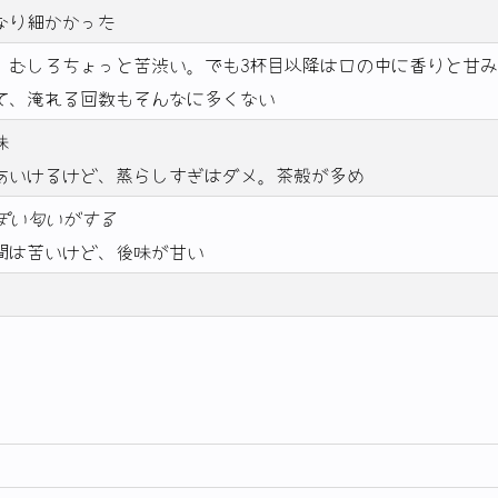
なり細かかった
、むしろちょっと苦渋い。でも3杯目以降は口の中に香りと甘
て、淹れる回数もそんなに多くない
味
あいけるけど、蒸らしすぎはダメ。茶殻が多め
ぽい匂いがする
間は苦いけど、後味が甘い