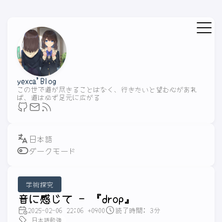
yexca'Blog
この世で道が尽きることはなく、行きたいと望む心があれ
ば、道は必ず足元に広がる
ダークモード
学術探究
音に感じて - 『drop』
2025-02-06 22:06 +0900
読了時間: 3分
日本語勉強