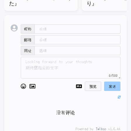
た』
り』
昵称
邮箱
网址
0/500
预览
发送
没有评论
Powered by
Twikoo
v1.6.44