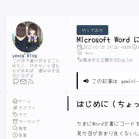
やってみた
Microsoft 
2022-01-20 14:28 +0800
Word
yexca'Blog
简体中文
正體中文
English
この世で道が尽きること
はなく、行きたいと望む
心があれば、道は必ず足
元に広がる
📢
この記事は gemini-
はじめに（ちょ
ホーム
カテゴリ
タグ
アーカイブ
たまにWord文書にコー
検索
見た目があまり良くない
背景