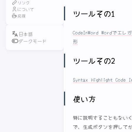
リンク
について
ツールその1
応援
CodeInWord Wor
ダークモード
形
ツールその2
Syntax Highlight Code I
使い方
特に説明することもない
で、生成ボタンを押してか