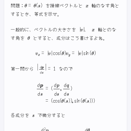
θ
=
θ
(
s
)
x
問題：
を接線ベクトルと
軸のなす角と
するとき、等式を示せ。
|
v
|
x
一般的に、ベクトルの大きさを
、
軸とのな
θ
す角を
とすると、成分はこう書けるよね。
v
x
=
|
v
|
cos
(
θ
)
v
y
=
|
v
|
sin
(
θ
)
|
d
p
d
s
|
=
1
第一問から
なので
d
p
d
s
=
(
d
p
d
s
,
d
q
d
s
)
=
(
cos
(
θ
(
s
)
)
,
sin
(
θ
(
s
)
)
)
s
各成分を
で微分すると
d
2
p
d
s
2
=
−
sin
(
θ
(
s
)
)
⋅
d
θ
d
s
d
2
q
d
s
2
=
cos
(
θ
(
s
)
)
⋅
d
θ
d
s