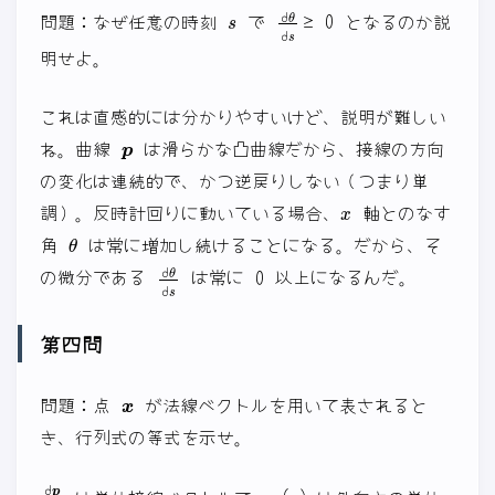
s
d
θ
d
s
≥
0
問題：なぜ任意の時刻
で
となるのか説
明せよ。
これは直感的には分かりやすいけど、説明が難しい
p
ね。曲線
は滑らかな凸曲線だから、接線の方向
の変化は連続的で、かつ逆戻りしない（つまり単
x
調）。反時計回りに動いている場合、
軸とのなす
θ
角
は常に増加し続けることになる。だから、そ
d
θ
d
s
0
の微分である
は常に
以上になるんだ。
第四問
x
問題：点
が法線ベクトルを用いて表されると
き、行列式の等式を示せ。
d
p
d
s
u
(
s
)