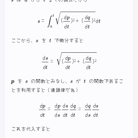
s
=
∫
a
t
(
d
p
d
t
)
2
+
(
d
q
d
t
)
2
d
t
s
t
ここから、
を
で微分すると
d
s
d
t
=
(
d
p
d
t
)
2
+
(
d
q
d
t
)
2
p
s
s
t
を
の関数とみなし、
が
の関数であるこ
とを利用すると（連鎖律だね）
d
p
d
t
=
d
p
d
s
d
s
d
t
d
q
d
t
=
d
q
d
s
d
s
d
t
これを代入すると