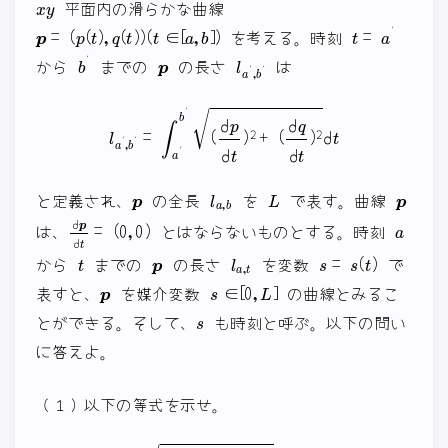
平面内の滑らかな曲線
p
(
=
t
(
∈
p
(
[
t
a
)
,
,
b
q
]
(
)
t
)
)
t
=
a
′
を考える。時刻
b
′
p
l
a
′
,
b
′
から
までの
の長さ
は
l
a
′
,
b
′
=
∫
a
′
b
′
(
d
p
d
t
)
2
+
(
d
q
d
t
)
2
d
t
p
l
a
,
b
L
p
と定義され、
の全長
を
で表す。曲線
d
(
p
0
d
,
t
0
=
)
a
は、
とはならないものとする。時刻
t
p
l
a
,
t
s
=
s
(
t
)
から
までの
の長さ
を変数
で
p
s
∈
[
0
,
L
]
表すと、
を媒介変数
の曲線とみるこ
s
とができる。そして、
も時刻と呼ぶ。以下の問い
に答えよ。
（１）以下の等式を示せ。
(
d
p
d
s
)
2
+
(
d
q
d
s
)
2
=
1