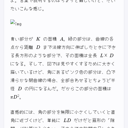
よ。言葉で説明するのはちょっと難しいけど、だい
たいこんな感じ。
K
A
青い部分が
の面積
。緑の部分は、曲線の各
D
点から距離
まで法線方向に伸ばしたときにでき
L
×
D
る長方形のような部分で、その面積は全長
になる。そして、図では見やすくするために大きく
描いているけど、角にあるピンク色の部分は、凸で
滑らかな閉曲線の場合、全部合わせるとちょうど半
D
径
の円になるんだ。だからこの部分の面積は
π
D
2
。
直感的には、角の部分を無限に小さくしていくと直
L
D
角に近づくけど、単純に
だけだと扇形の「隙