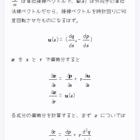
は単位接線ベクトルで、
は外向きの単位
法線ベクトルだから、接線ベクトルを時計回りに90
度回転させたものになるはず。
u
(
s
)
=
(
d
q
d
s
,
−
d
p
d
s
)
x
s
r
を
と
で偏微分すると
∂
x
∂
s
=
∂
p
∂
s
+
r
∂
u
∂
s
∂
x
∂
r
=
u
(
s
)
x
各成分の偏微分を計算すると、まず
については
∂
x
∂
s
=
d
p
d
s
+
r
d
2
q
d
s
2
∂
x
∂
r
=
d
q
d
s