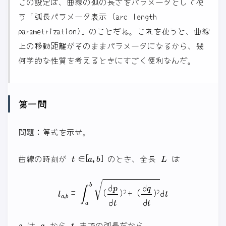
この設定は、曲線の弧の長さをパラメータとして使
う「弧長パラメータ表示 (arc length
parametrization)」のことだね。これを使うと、曲線
上の移動距離がそのままパラメータになるから、幾
何学的な性質を考えるときにすごく便利なんだ。
第一問
問題：等式を示せ。
t
∈
[
a
,
b
]
L
曲線の時刻が
のとき、全長
は
l
a
,
b
=
∫
a
b
(
d
p
d
t
)
2
+
(
d
q
d
t
)
2
d
t
s
a
t
は
から
までの弧長だから