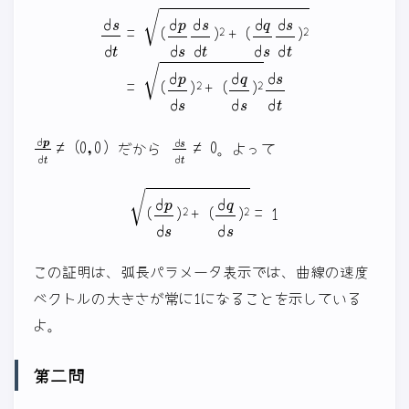
d
s
d
t
=
(
d
p
d
s
d
s
d
t
(
)
d
2
q
+
d
(
s
d
)
q
2
d
d
s
s
d
d
s
t
d
t
)
2
=
(
d
p
d
s
)
2
+
d
p
d
t
≠
(
0
,
0
)
d
s
d
t
≠
0
だから
。よって
(
d
p
d
s
)
2
+
(
d
q
d
s
)
2
=
1
この証明は、弧長パラメータ表示では、曲線の速度
ベクトルの大きさが常に1になることを示している
よ。
第二問