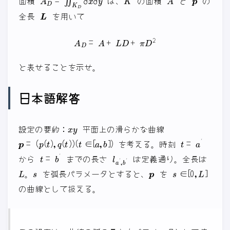
面積
は、
の面積
と
の
L
全長
を用いて
A
D
=
A
+
L
D
+
π
D
2
と表せることを示せ。
日本語解答
x
y
設定の要約：
平面上の滑らかな曲線
p
(
=
t
(
∈
p
(
[
t
a
)
,
,
b
q
]
(
)
t
)
)
t
=
a
′
を考える。時刻
t
=
b
′
l
a
′
,
b
′
から
までの長さ
は定義通り。全長は
L
s
p
s
∈
[
0
,
L
]
。
を弧長パラメータとすると、
を
の曲線として扱える。