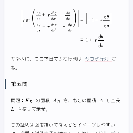
|
det
(
d
p
d
s
+
r
d
2
−
q
1
d
−
s
r
2
d
d
θ
q
d
d
s
s
|
d
=
q
d
1
s
+
−
r
r
d
d
θ
2
d
p
s
d
s
2
−
d
p
d
s
)
|
=
|
ちなみに、ここで出てきた行列は
ヤコビ行列
だ
ね。
第五問
K
D
A
D
A
問題：
の面積
を、もとの面積
と全長
L
を使って示せ。
この証明は図を描いて考えるとイメージしやすい