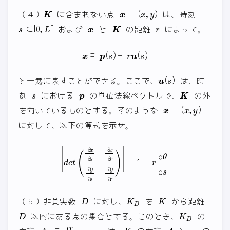
K
x
=
(
x
,
y
)
（４）
に含まれない点
は、時刻
s
∈
[
0
,
L
]
x
K
r
および
と
の距離
によって。
x
=
p
(
s
)
+
r
u
(
s
)
u
(
s
)
と一意に表すことができる。ここで、
は、時
s
p
K
刻
における
の単位法線ベクトルで、
の外
x
=
(
x
,
y
)
を向いているものとする。そのような
に対して、以下の等式を示せ。
|
d
e
t
(
∂
x
∂
s
∂
x
∂
r
∂
y
∂
s
∂
y
∂
r
)
|
=
1
+
r
d
θ
d
s
D
K
D
K
（５）非負実数
に対し、
を
から距離
D
K
D
以内にある点の集合とする。このとき、
の
A
D
=
∬
K
D
d
x
d
y
K
A
p