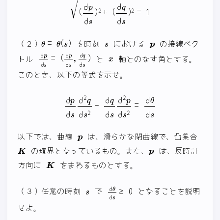
θ
=
θ
(
s
)
s
p
（２）
を時刻
における
の接線ベク
d
(
p
d
d
p
s
d
=
s
,
d
q
d
s
)
x
トル
と
軸とのなす角とする。
このとき、以下の等式を示せ。
d
p
d
s
d
2
q
d
s
2
−
d
q
d
s
d
2
p
d
s
2
=
d
θ
d
s
p
以下では、曲線
は、滑らかな閉曲線で、凸集合
K
p
の境界となっているもの。また、
は、反時計
K
方向に
をまわるものとする。
s
d
θ
d
s
≥
0
（３）任意の時刻
で
となることを説明
せよ。