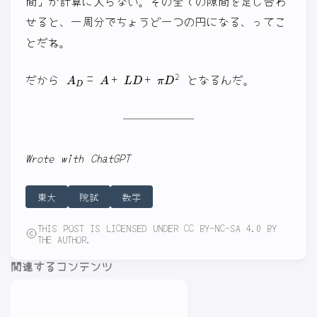
間」が計算に入らない。その全ての隙間を足し合わ
せると、一周分でちょうど一つの円になる、ってこ
とだね。
A
D
=
A
+
L
D
+
π
D
2
だから
となるんだ。
Wrote with ChatGPT
東大
院試
数学
THIS POST IS LICENSED UNDER CC BY-NC-SA 4.0 BY
THE AUTHOR.
関連するコンテンツ