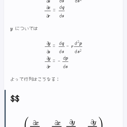
y
については
∂
y
∂
s
=
d
q
d
s
−
r
d
2
p
d
s
2
∂
y
∂
r
=
−
d
p
d
s
よって行列はこうなる：
$$
(
∂
x
∂
s
∂
x
∂
r
∂
y
∂
s
∂
y