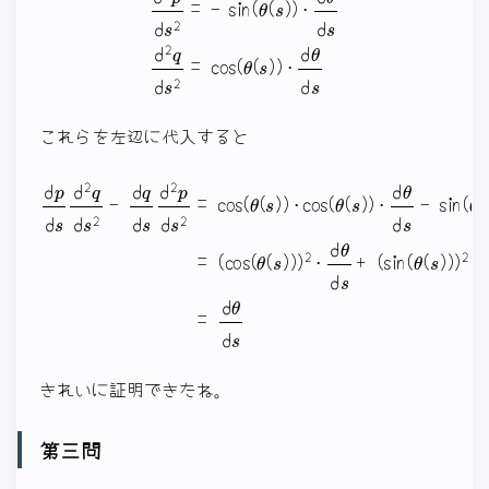
これらを左辺に代入すると
d
p
(
d
cos
s
d
2
(
q
θ
d
(
s
s
2
)
−
)
d
)
q
2
d
⋅
s
d
d
θ
2
d
p
s
d
+
s
(
2
sin
=
cos
(
θ
(
(
θ
s
(
)
s
)
)
)
)
2
⋅
⋅
cos
d
θ
d
(
s
θ
)
(
=
s
d
)
θ
)
d
⋅
s
d
θ
d
s
−
きれいに証明できたね。
第三問