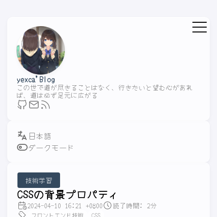
yexca'Blog
この世で道が尽きることはなく、行きたいと望む心があれ
ば、道は必ず足元に広がる
ダークモード
技術学習
CSSの背景プロパティ
2024-04-10 16:21 +0800
読了時間: 2分
フロントエンド技術
CSS