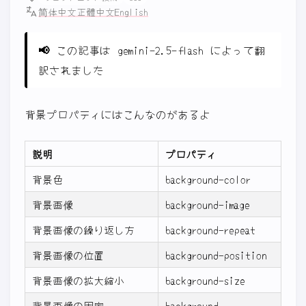
简体中文
正體中文
English
📢
この記事は gemini-2.5-flash によって翻
訳されました
背景プロパティにはこんなのがあるよ
説明
プロパティ
背景色
background-color
背景画像
background-image
背景画像の繰り返し方
background-repeat
背景画像の位置
background-position
背景画像の拡大縮小
background-size
背景画像の固定
background-