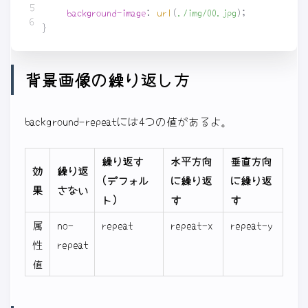
background-image
:
url
(
./img/00.jpg
);
}
背景画像の繰り返し方
background-repeatには4つの値があるよ。
繰り返す
水平方向
垂直方向
効
繰り返
(デフォル
に繰り返
に繰り返
果
さない
ト)
す
す
属
no-
repeat
repeat-x
repeat-y
性
repeat
値