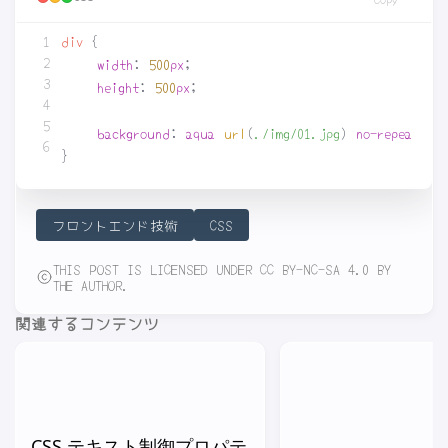
div
{
width
:
500
px
;
height
:
500
px
;
background
:
aqua
url
(
./img/01.jpg
)
no-repeat
ce
}
フロントエンド技術
CSS
THIS POST IS LICENSED UNDER CC BY-NC-SA 4.0 BY
THE AUTHOR.
関連するコンテンツ
CSS テキスト制御プロパテ