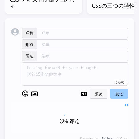
ィ
CSSの三つの特性
昵称
邮箱
网址
0/500
预览
发送
没有评论
Powered by
Twikoo
v1.6.44