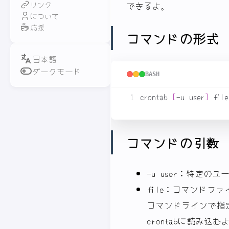
できるよ。
リンク
について
応援
コマンドの形式
ダークモード
BASH
crontab 
[
-u user
]
 file
コマンドの引数
-u user：特定の
file：コマンドフ
コマンドラインで指
crontabに読み込む