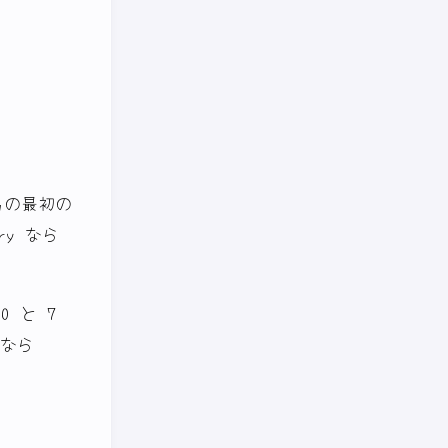
語名の最初の
y なら
0 と 7
 なら