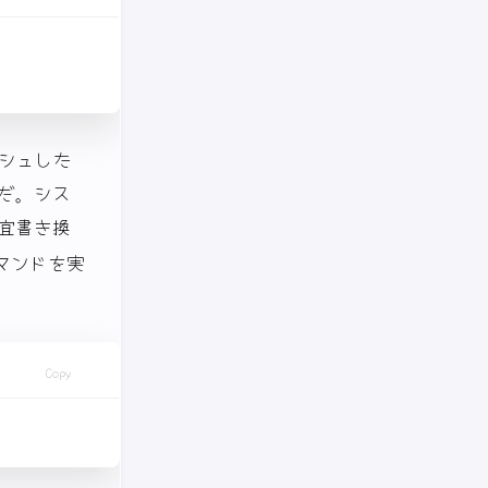
シュした
だ。シス
宜書き換
マンドを実
Copy