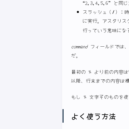
“2,3,4,5,6” と
スラッシュ（
/
）：時
に実行。アスタリス
行っていう意味にな
command
フィールドでは、
だ。
最初の % より前の内容は
以降、行末までの内容は
もし % 文字そのものを
よく使う方法