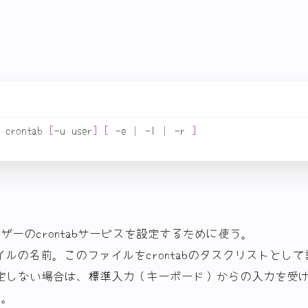
 crontab 
[
-u user
]
[
 -e 
|
 -l 
|
 -r 
]
ユーザーのcrontabサービスを設定するために使う。
ァイルの名前。このファイルをcrontabのタスクリストとし
定しない場合は、標準入力（キーボード）からの入力を受
よ。