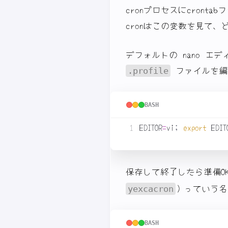
cronプロセスにcront
cronはこの変数を見て、
デフォルトの nano エ
ファイルを編
.profile
BASH
EDITOR
=
vi
;
export
保存して終了したら準備O
）っていう名
yexcacron
BASH