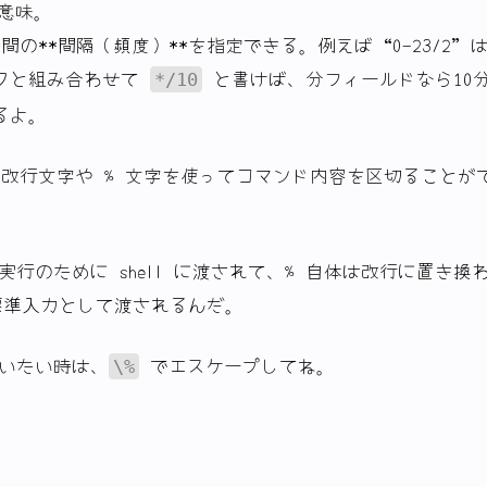
同じ意味。
間の**間隔（頻度）**を指定できる。例えば “0-23/2” 
クと組み合わせて
と書けば、分フィールドなら10
*/10
るよ。
改行文字や % 文字を使ってコマンド内容を区切ることが
実行のために shell に渡されて、% 自体は改行に置き換
標準入力として渡されるんだ。
使いたい時は、
でエスケープしてね。
\%