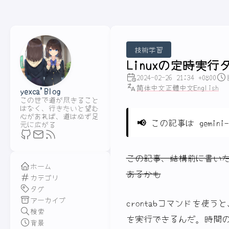
技術学習
Linuxの定時実行タス
2024-02-26 21:34 +0800
简体中文
正體中文
English
yexca'Blog
この世で道が尽きること
はなく、行きたいと望む
心があれば、道は必ず足
📢
この記事は gemini-
元に広がる
この記事、結構前に書い
ホーム
あるかも
カテゴリ
タグ
アーカイブ
crontabコマンドを使
検索
を実行できるんだ。時間
背景