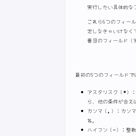
実行したい具体的な
これら6つのフィー
定しなきゃいけなく
番目のフィールド（
最初の5つのフィールドで
アスタリスク（
*
）
ら、他の条件が合え
カンマ（
,
）：カン
ね。
ハイフン（
-
）：整