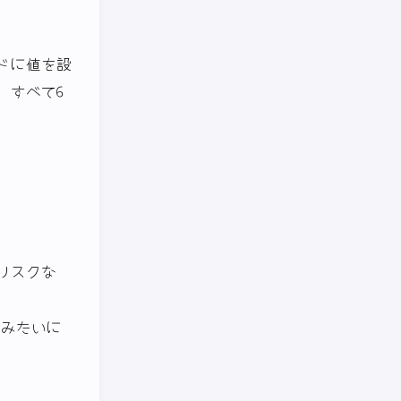
ドに値を設
、すべて6
リスクな
” みたいに