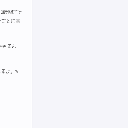
は2時間ごと
分ごとに実
できるん
わるよ。%