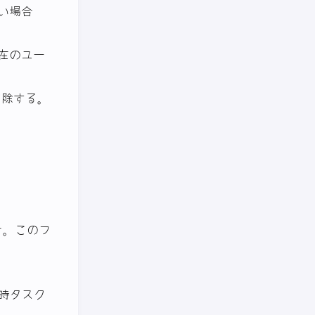
ない場合
現在のユー
を削除する。
よ。このフ
時タスク