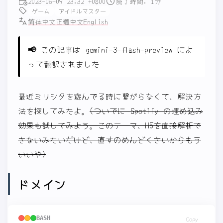
2023-06-09 23:32 +0800
読了時間: 1分
ゲーム
アイドルマスター
简体中文
正體中文
English
📢
この記事は gemini-3-flash-preview によ
って翻訳されました
最近ミリシタを遊んでる時に繋がらなくて、解決方
法を探してみたよ。
(ついでに Spotify の埋め込み
効果も試してみよう。このテーマ、H5を直接解析で
きないみたいだけど、直すのめんどくさいからもう
いいや)
ドメイン
BASH
Copy