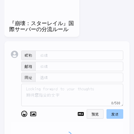
『崩壊：スターレイル』国
際サーバーの分流ルール
昵称
邮箱
网址
0/500
预览
发送