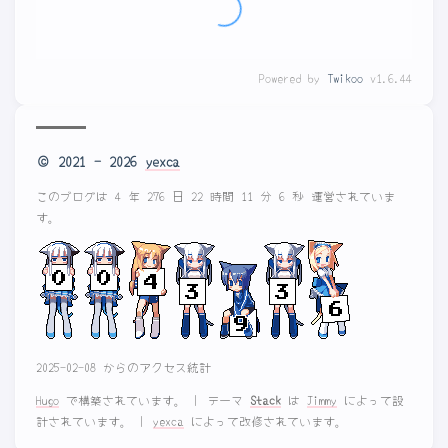
没有评论
Powered by
Twikoo
v1.6.44
© 2021 - 2026
yexca
このブログは 4 年 276 日 22 時間 11 分 7 秒 運営されていま
す。
2025-02-08 からのアクセス統計
Hugo
で構築されています。
|
テーマ
Stack
は
Jimmy
によって設
計されています。
|
yexca
によって改修されています。